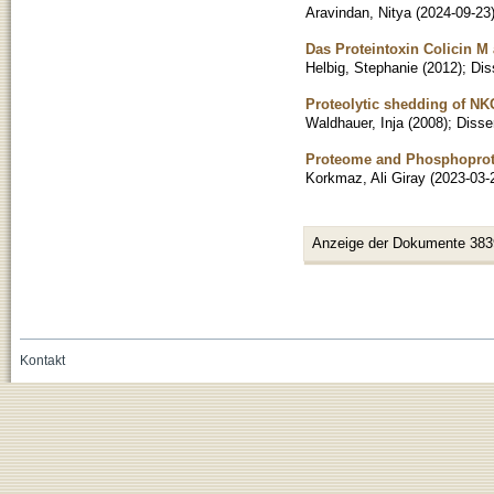
Aravindan, Nitya
(
2024-09-23
Das Proteintoxin Colicin M 
Helbig, Stephanie
(
2012
)
;
Dis
Proteolytic shedding of NK
Waldhauer, Inja
(
2008
)
;
Disse
Proteome and Phosphoprote
Korkmaz, Ali Giray
(
2023-03-
Anzeige der Dokumente 383
Kontakt