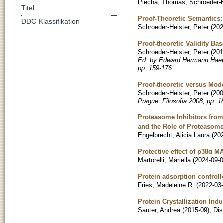
Piecha, Thomas
;
Schroeder-H
Titel
Proof-Theoretic Semantics
DDC-Klassifikation
Schroeder-Heister, Peter
(
202
Proof-theoretic Validity Ba
Schroeder-Heister, Peter
(
201
Ed. by Edward Hermann Haeu
pp. 159-176
Proof-theoretic versus Mod
Schroeder-Heister, Peter
(
200
Prague: Filosofia 2008, pp. 1
Proteasome Inhibitors from
and the Role of Proteasome
Engelbrecht, Alicia Laura
(
20
Protective effect of p38α M
Martorelli, Mariella
(
2024-09-
Protein adsorption controll
Fries, Madeleine R.
(
2022-03
Protein Crystallization Ind
Sauter, Andrea
(
2015-09
)
;
Dis