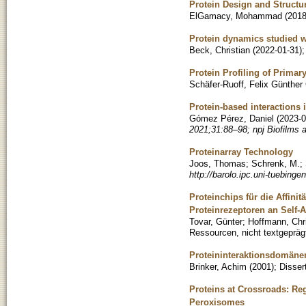
Protein Design and Structu
ElGamacy, Mohammad
(
2018
Protein dynamics studied w
Beck, Christian
(
2022-01-31
)
Protein Profiling of Primar
Schäfer-Ruoff, Felix Günther 
Protein-based interactions 
Gómez Pérez, Daniel
(
2023-0
2021;31:88–98; npj Biofilms 
Proteinarray Technology
Joos, Thomas
;
Schrenk, M.
;
http://barolo.ipc.uni-tuebing
Proteinchips für die Affin
Proteinrezeptoren an Self
Tovar, Günter
;
Hoffmann, Chri
Ressourcen, nicht textgepräg
Proteininteraktionsdomäne
Brinker, Achim
(
2001
)
;
Disser
Proteins at Crossroads: Re
Peroxisomes