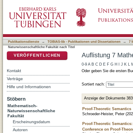
Auflistung 7 Mathematisch-Naturwissenschaftl
DSpace Repositorium (Manakin basiert)
Publikationsdienste
→
TOBIAS-lib - Publikationen und Dissertationen
→
7 
Naturwissenschaftliche Fakultät nach Titel
Auflistung 7 Math
VERÖFFENTLICHEN
0-9
A
B
C
D
E
F
G
H
I
J
K
L
Kontakt
Oder geben Sie die ersten Bu
Verträge
Sortiert nach:
Hilfe und Informationen
Anzeige der Dokumente 383
Stöbern
Mathematisch-
Proof-Theoretic Semantics
Naturwissenschaftliche
Schroeder-Heister, Peter
(
202
Fakultät
Erscheinungsdatum
Proof-Theoretic Semantics:
Conference on Proof-Theor
Autoren