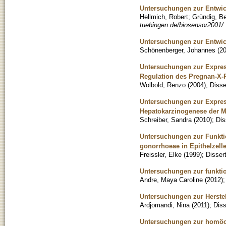
Untersuchungen zur Entwi
Hellmich, Robert
;
Gründig, B
tuebingen.de/biosensor2001/
Untersuchungen zur Entwic
Schönenberger, Johannes
(
2
Untersuchungen zur Expres
Regulation des Pregnan-X
Wolbold, Renzo
(
2004
)
;
Disse
Untersuchungen zur Expres
Hepatokarzinogenese der 
Schreiber, Sandra
(
2010
)
;
Dis
Untersuchungen zur Funkti
gonorrhoeae in Epithelzell
Freissler, Elke
(
1999
)
;
Disser
Untersuchungen zur funkti
Andre, Maya Caroline
(
2012
)
Untersuchungen zur Herstel
Ardjomandi, Nina
(
2011
)
;
Diss
Untersuchungen zur homöos