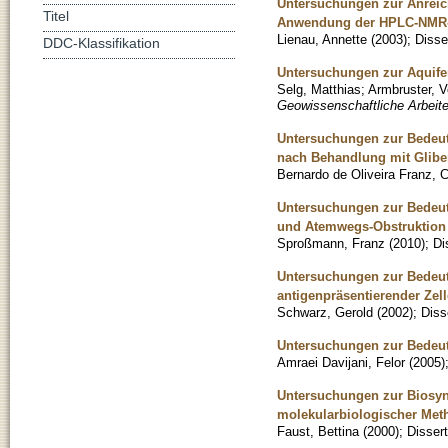
Untersuchungen zur Anreic
Titel
Anwendung der HPLC-NMR-
Lienau, Annette
(
2003
)
;
Disse
DDC-Klassifikation
Untersuchungen zur Aquife
Selg, Matthias
;
Armbruster, V
Geowissenschaftliche Arbeite
Untersuchungen zur Bedeutu
nach Behandlung mit Glibe
Bernardo de Oliveira Franz, 
Untersuchungen zur Bedeutu
und Atemwegs-Obstruktion m
Sproßmann, Franz
(
2010
)
;
Di
Untersuchungen zur Bedeut
antigenpräsentierender Zel
Schwarz, Gerold
(
2002
)
;
Diss
Untersuchungen zur Bedeut
Amraei Davijani, Felor
(
2005
)
Untersuchungen zur Biosynt
molekularbiologischer Met
Faust, Bettina
(
2000
)
;
Dissert