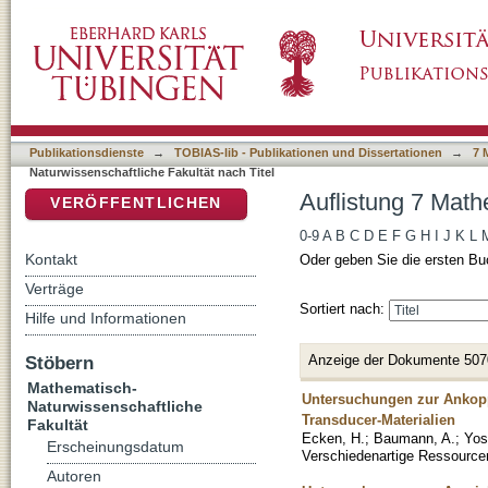
Auflistung 7 Mathematisch-Naturwissenschaftl
DSpace Repositorium (Manakin basiert)
Publikationsdienste
→
TOBIAS-lib - Publikationen und Dissertationen
→
7 
Naturwissenschaftliche Fakultät nach Titel
Auflistung 7 Math
VERÖFFENTLICHEN
0-9
A
B
C
D
E
F
G
H
I
J
K
L
Kontakt
Oder geben Sie die ersten Bu
Verträge
Sortiert nach:
Hilfe und Informationen
Anzeige der Dokumente 507
Stöbern
Mathematisch-
Untersuchungen zur Ankopp
Naturwissenschaftliche
Transducer-Materialien
Fakultät
Ecken, H.
;
Baumann, A.
;
Yos
Erscheinungsdatum
Verschiedenartige Ressourcen
Autoren