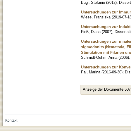
Bugl, Stefanie
(
2012
)
;
Dissert
Untersuchungen zur Immunr
Wiese, Franziska
(
2019-07-1
Untersuchungen zur Indukti
Fieß, Diana
(
2007
)
;
Dissertat
Untersuchungen zur innat
sigmodonits (Nematoda, Fi
Stimulation mit Filarien u
Schmidt-Oehm, Anna
(
2006
)
Untersuchungen zur Konver
Pal, Marina
(
2016-09-30
)
;
Dis
Anzeige der Dokumente 507
Kontakt