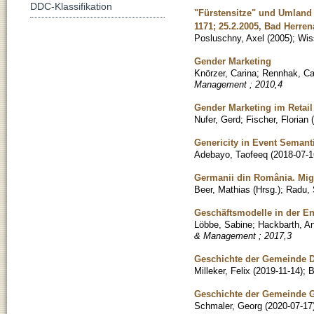
DDC-Klassifikation
"Fürstensitze" und Umland 
1171; 25.2.2005, Bad Herren
Posluschny, Axel
(
2005
)
;
Wis
Gender Marketing
Knörzer, Carina
;
Rennhak, Ca
Management ; 2010,4
Gender Marketing im Retai
Nufer, Gerd
;
Fischer, Florian
(
Genericity in Event Semant
Adebayo, Taofeeq
(
2018-07-1
Germanii din România. Migr
Beer, Mathias (Hrsg.)
;
Radu, 
Geschäftsmodelle in der E
Löbbe, Sabine
;
Hackbarth, A
& Management ; 2017,3
Geschichte der Gemeinde D
Milleker, Felix
(
2019-11-14
)
;
B
Geschichte der Gemeinde G
Schmaler, Georg
(
2020-07-17