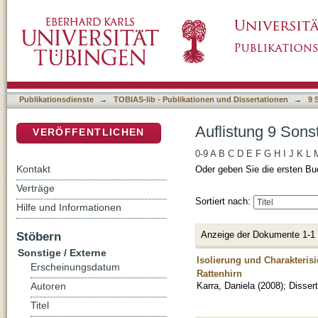
Auflistung 9 Sonstige / Externe nach Autor "
DSpace Repositorium (Manakin basiert)
Publikationsdienste
→
TOBIAS-lib - Publikationen und Dissertationen
→
9 
Auflistung 9 Sons
VERÖFFENTLICHEN
0-9
A
B
C
D
E
F
G
H
I
J
K
L
Kontakt
Oder geben Sie die ersten Bu
Verträge
Sortiert nach:
Hilfe und Informationen
Anzeige der Dokumente 1-1
Stöbern
Sonstige / Externe
Isolierung und Charakteris
Erscheinungsdatum
Rattenhirn
Karra, Daniela
(
2008
)
;
Dissert
Autoren
Titel