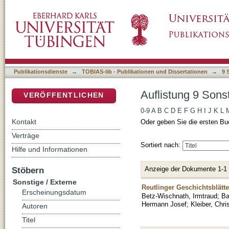
Auflistung 9 Sonstige / Externe nach Autor "
DSpace Repositorium (Manakin basiert)
Publikationsdienste
→
TOBIAS-lib - Publikationen und Dissertationen
→
9 
Auflistung 9 Sons
VERÖFFENTLICHEN
0-9
A
B
C
D
E
F
G
H
I
J
K
L
Kontakt
Oder geben Sie die ersten Bu
Verträge
Sortiert nach:
Hilfe und Informationen
Anzeige der Dokumente 1-1
Stöbern
Sonstige / Externe
Reutlinger Geschichtsblätt
Erscheinungsdatum
Betz-Wischnath, Irmtraud
;
Ba
Hermann Josef
;
Kleiber, Chri
Autoren
Titel