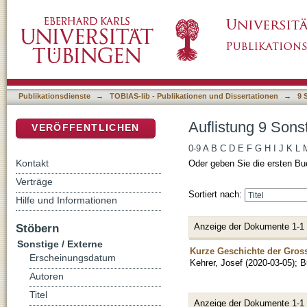
Auflistung 9 Sonstige / Externe nach Autor "K
DSpace Repositorium (Manakin basiert)
Publikationsdienste
→
TOBIAS-lib - Publikationen und Dissertationen
→
9 
Auflistung 9 Sons
VERÖFFENTLICHEN
0-9
A
B
C
D
E
F
G
H
I
J
K
L
Kontakt
Oder geben Sie die ersten Bu
Verträge
Sortiert nach:
Hilfe und Informationen
Anzeige der Dokumente 1-1
Stöbern
Sonstige / Externe
Kurze Geschichte der Gros
Erscheinungsdatum
Kehrer, Josef
(
2020-03-05
)
;
B
Autoren
Titel
Anzeige der Dokumente 1-1