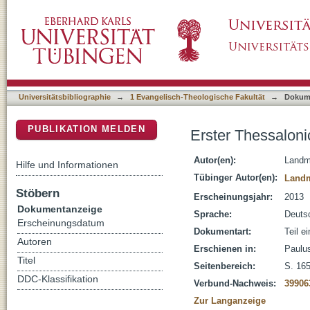
Erster Thessalonicherbrief
DSpace Repositorium (Manakin basiert)
Universitätsbibliographie
→
1 Evangelisch-Theologische Fakultät
→
Dokum
PUBLIKATION MELDEN
Erster Thessaloni
Autor(en):
Landme
Hilfe und Informationen
Tübinger Autor(en):
Landm
Stöbern
Erscheinungsjahr:
2013
Dokumentanzeige
Sprache:
Deuts
Erscheinungsdatum
Dokumentart:
Teil e
Autoren
Erschienen in:
Paulu
Titel
Seitenbereich:
S. 16
DDC-Klassifikation
Verbund-Nachweis:
39906
Zur Langanzeige