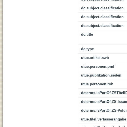
dc.subject.classification
dc.subject.classification
dc.subject.classification
dc.title
dc.type
utue.artikel.swb
utue.personen.pnd
utue.publikation.seiten
utue.personen.roh
dcterms.isPartOf.ZSTitelI
dcterms.isPartOf.ZS-Issue
dcterms.isPartOf.ZS-Vol
utue.titel.verfasserangabe