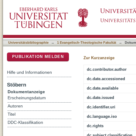
Die Seelsorge vor der Sinnfrage : Relevanz 
DSpace Repositorium (Manakin basiert)
seelsorgliche Interaktion
Universitätsbibliographie
→
1 Evangelisch-Theologische Fakultät
→
Dokum
PUBLIKATION MELDEN
Zur Kurzanzeige
dc.contributor.author
Hilfe und Informationen
dc.date.accessioned
Stöbern
dc.date.available
Dokumentanzeige
dc.date.issued
Erscheinungsdatum
Autoren
dc.identifier.uri
Titel
dc.language.iso
DDC-Klassifikation
dc.rights
dc.subject.classification