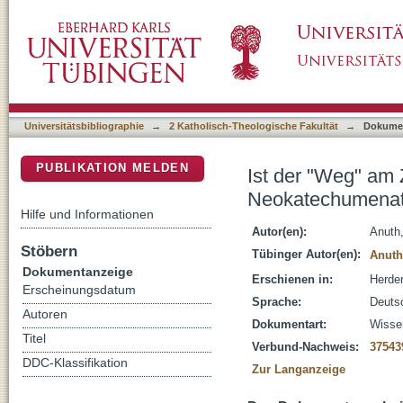
Ist der "Weg" am Ziel? : Nun sind auch die 
DSpace Repositorium (Manakin basiert)
Universitätsbibliographie
→
2 Katholisch-Theologische Fakultät
→
Dokume
PUBLIKATION MELDEN
Ist der "Weg" am 
Neokatechumenats
Hilfe und Informationen
Autor(en):
Anuth
Stöbern
Tübinger Autor(en):
Anuth
Dokumentanzeige
Erschienen in:
Herder
Erscheinungsdatum
Sprache:
Deuts
Autoren
Dokumentart:
Wissen
Titel
Verbund-Nachweis:
37543
DDC-Klassifikation
Zur Langanzeige