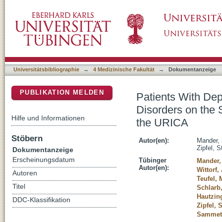
Patients With Depression, Somatoform Disor
DSpace Repositorium (Manakin basiert)
Validation of a Short Version of the URICA
Universitätsbibliographie
→
4 Medizinische Fakultät
→
Dokumentanzeige
PUBLIKATION MELDEN
Patients With Dep
Disorders on the 
Hilfe und Informationen
the URICA
Stöbern
Autor(en):
Mander,
Zipfel, 
Dokumentanzeige
Erscheinungsdatum
Tübinger
Mander,
Autor(en):
Wittorf,
Autoren
Teufel, 
Titel
Schlarb,
Hautzing
DDC-Klassifikation
Zipfel, 
Sammet,