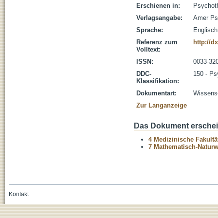
Erschienen in:
Psychoth
Verlagsangabe:
Amer Ps
Sprache:
Englisch
Referenz zum
http://d
Volltext:
ISSN:
0033-32
DDC-
150 - Ps
Klassifikation:
Dokumentart:
Wissensc
Zur Langanzeige
Das Dokument erschein
4 Medizinische Fakultä
7 Mathematisch-Naturwi
Kontakt