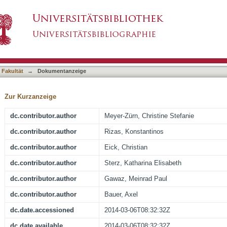
of severe autonomic failure in patients with i
asiert)
nary artery disease: pilot study
 Fakultät
→
Dokumentanzeige
Zur Kurzanzeige
dc.contributor.author
Meyer-Zürn, Christine Stefanie
dc.contributor.author
Rizas, Konstantinos
dc.contributor.author
Eick, Christian
dc.contributor.author
Sterz, Katharina Elisabeth
dc.contributor.author
Gawaz, Meinrad Paul
dc.contributor.author
Bauer, Axel
dc.date.accessioned
2014-03-06T08:32:32Z
dc.date.available
2014-03-06T08:32:32Z