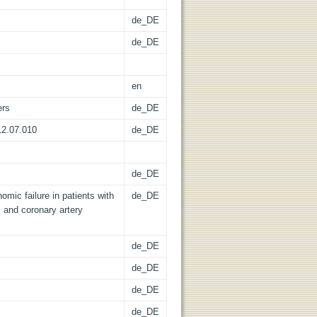
de_DE
de_DE
en
ers
de_DE
012.07.010
de_DE
de_DE
mic failure in patients with
de_DE
s and coronary artery
de_DE
de_DE
de_DE
de_DE