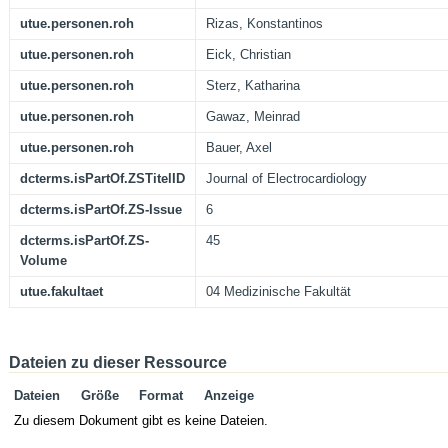
utue.personen.roh
Rizas, Konstantinos
utue.personen.roh
Eick, Christian
utue.personen.roh
Sterz, Katharina
utue.personen.roh
Gawaz, Meinrad
utue.personen.roh
Bauer, Axel
dcterms.isPartOf.ZSTitelID
Journal of Electrocardiology
dcterms.isPartOf.ZS-Issue
6
dcterms.isPartOf.ZS-
45
Volume
utue.fakultaet
04 Medizinische Fakultät
Dateien zu dieser Ressource
Dateien
Größe
Format
Anzeige
Zu diesem Dokument gibt es keine Dateien.