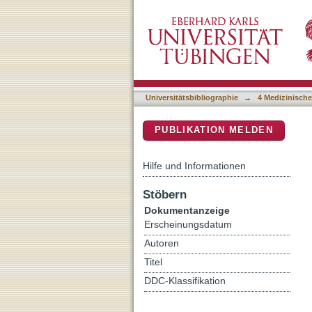
Prevalence and predictors 
DSpace Repositorium (Manakin b
diabetes mellitus and coro
Universitätsbibliographie
→
4 Medizinische
PUBLIKATION MELDEN
Hilfe und Informationen
Stöbern
Dokumentanzeige
Erscheinungsdatum
Autoren
Titel
DDC-Klassifikation