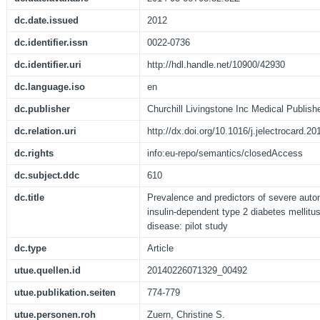
dc.date.issued
2012
dc.identifier.issn
0022-0736
dc.identifier.uri
http://hdl.handle.net/10900/42930
dc.language.iso
en
dc.publisher
Churchill Livingstone Inc Medical Publish
dc.relation.uri
http://dx.doi.org/10.1016/j.jelectrocard.2
dc.rights
info:eu-repo/semantics/closedAccess
dc.subject.ddc
610
dc.title
Prevalence and predictors of severe autono
insulin-dependent type 2 diabetes mellitu
disease: pilot study
dc.type
Article
utue.quellen.id
20140226071329_00492
utue.publikation.seiten
774-779
utue.personen.roh
Zuern, Christine S.