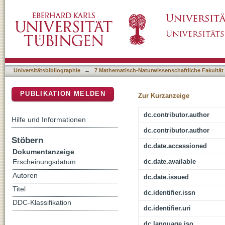
A novel C(28)-hydroxylated lupeolic acid sup
DSpace Repositorium (Manakin basiert)
inhibition of cytosolic phospholipase A(2)
Universitätsbibliographie
→
7 Mathematisch-Naturwissenschaftliche Fakultät
PUBLIKATION MELDEN
Zur Kurzanzeige
dc.contributor.author
Hilfe und Informationen
dc.contributor.author
Stöbern
dc.date.accessioned
Dokumentanzeige
dc.date.available
Erscheinungsdatum
Autoren
dc.date.issued
Titel
dc.identifier.issn
DDC-Klassifikation
dc.identifier.uri
dc.language.iso