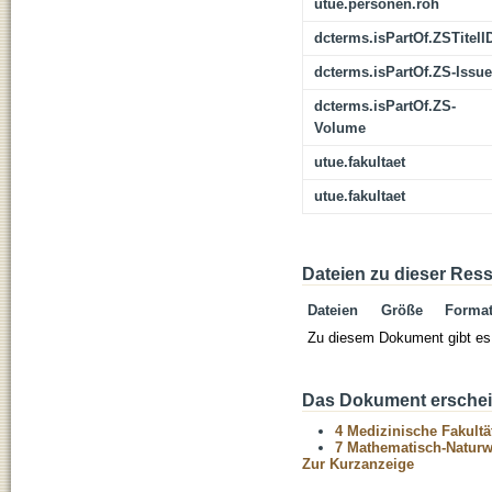
utue.personen.roh
dcterms.isPartOf.ZSTitelI
dcterms.isPartOf.ZS-Issue
dcterms.isPartOf.ZS-
Volume
utue.fakultaet
utue.fakultaet
Dateien zu dieser Res
Dateien
Größe
Forma
Zu diesem Dokument gibt es 
Das Dokument erschein
4 Medizinische Fakultä
7 Mathematisch-Naturwi
Zur Kurzanzeige