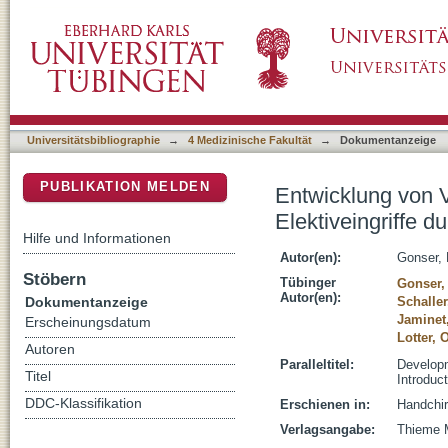
Entwicklung von Verweildauer und Vergütung 
DSpace Repositorium (Manakin basiert)
der DRGs in Deutschland
Universitätsbibliographie
→
4 Medizinische Fakultät
→
Dokumentanzeige
PUBLIKATION MELDEN
Entwicklung von 
Elektiveingriffe 
Hilfe und Informationen
Autor(en):
Gonser, 
Stöbern
Tübinger
Gonser, 
Autor(en):
Dokumentanzeige
Schalle
Jaminet,
Erscheinungsdatum
Lotter, 
Autoren
Paralleltitel:
Developm
Titel
Introduc
DDC-Klassifikation
Erschienen in:
Handchir
Verlagsangabe:
Thieme M