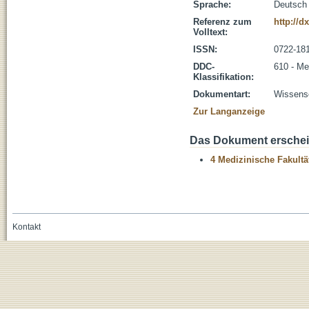
Sprache:
Deutsch
Referenz zum
http://d
Volltext:
ISSN:
0722-18
DDC-
610 - Me
Klassifikation:
Dokumentart:
Wissensc
Zur Langanzeige
Das Dokument erschein
4 Medizinische Fakultä
Kontakt