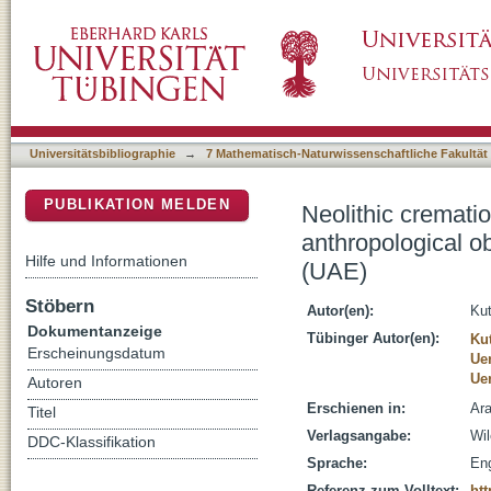
Neolithic cremation in south-east Arabia: ar
DSpace Repositorium (Manakin basiert)
NE10 in the Emirate of Sharjah (UAE)
Universitätsbibliographie
→
7 Mathematisch-Naturwissenschaftliche Fakultät
PUBLIKATION MELDEN
Neolithic cremati
anthropological o
Hilfe und Informationen
(UAE)
Stöbern
Autor(en):
Kut
Dokumentanzeige
Tübinger Autor(en):
Kut
Erscheinungsdatum
Ue
Ue
Autoren
Erschienen in:
Ara
Titel
Verlagsangabe:
Wil
DDC-Klassifikation
Sprache:
Eng
Referenz zum Volltext:
htt