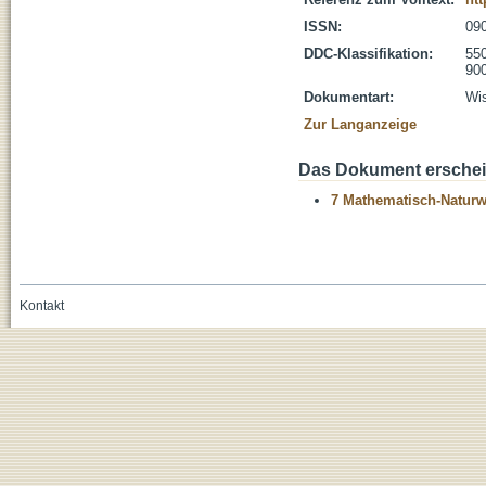
ISSN:
09
DDC-Klassifikation:
55
900
Dokumentart:
Wis
Zur Langanzeige
Das Dokument erschein
7 Mathematisch-Naturwi
Kontakt