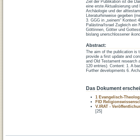
Ziel der Publikation ist die 
eine erste Aktualisierung und
Archäologie und der alttesta
Literaturhinweise gegeben (m
3. GGG in „seinem“ Kontext 4
Palästina/Israel Zugleich ei
Göttinnen, Götter und Gottes
bislang unerschlossener ikon
Abstract:
The aim of the publication is 
provide a first update and con
and Old Testament research ar
120 entries). Content: 1. A ba
Further developments 6. Archa
Das Dokument erschein
1 Evangelisch-Theolog
FID Religionswissensch
V.IRAT - Veröffentlich
[25]