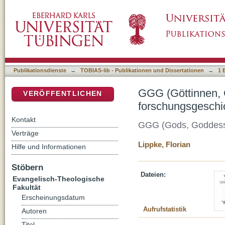
GGG (Göttinnen, Götter und Gottessymbole) 
DSpace Repositorium (Manakin basiert)
Publikationsdienste
→
TOBIAS-lib - Publikationen und Dissertationen
→
1 
GGG (Göttinnen, 
VERÖFFENTLICHEN
forschungsgeschic
Kontakt
GGG (Gods, Goddesses
Verträge
Lippke, Florian
Hilfe und Informationen
Stöbern
Dateien:
Evangelisch-Theologische
Fakultät
Erscheinungsdatum
Aufrufstatistik
Autoren
Titel