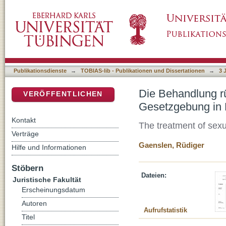
Die Behandlung rückfallgefährdeter Sexualst
DSpace Repositorium (Manakin basiert)
Deutschland, USA und den Niederlanden
Publikationsdienste
→
TOBIAS-lib - Publikationen und Dissertationen
→
3 
Die Behandlung rü
VERÖFFENTLICHEN
Gesetzgebung in 
Kontakt
The treatment of sexu
Verträge
Gaenslen, Rüdiger
Hilfe und Informationen
Stöbern
Dateien:
Juristische Fakultät
Erscheinungsdatum
Autoren
Aufrufstatistik
Titel