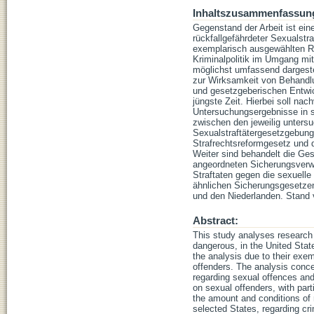
Inhaltszusammenfassun
Gegenstand der Arbeit ist ei
rückfallgefährdeter Sexualstr
exemplarisch ausgewählten Re
Kriminalpolitik im Umgang mit
möglichst umfassend dargeste
zur Wirksamkeit von Behandlun
und gesetzgeberischen Entwic
jüngste Zeit. Hierbei soll na
Untersuchungsergebnisse in s
zwischen den jeweilig unter
Sexualstraftätergesetzgebung 
Strafrechtsreformgesetz und 
Weiter sind behandelt die Ges
angeordneten Sicherungsverwa
Straftaten gegen die sexuell
ähnlichen Sicherungsgesetzen
und den Niederlanden. Stand
Abstract:
This study analyses research 
dangerous, in the United Sta
the analysis due to their exe
offenders. The analysis concen
regarding sexual offences and 
on sexual offenders, with par
the amount and conditions of r
selected States, regarding cri