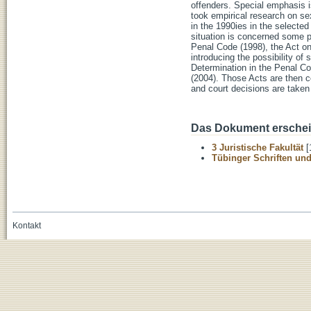
offenders. Special emphasis is
took empirical research on sex
in the 1990ies in the selecte
situation is concerned some pa
Penal Code (1998), the Act on
introducing the possibility of
Determination in the Penal Cod
(2004). Those Acts are then c
and court decisions are taken
Das Dokument erschein
3 Juristische Fakultät
[
Tübinger Schriften und
Kontakt