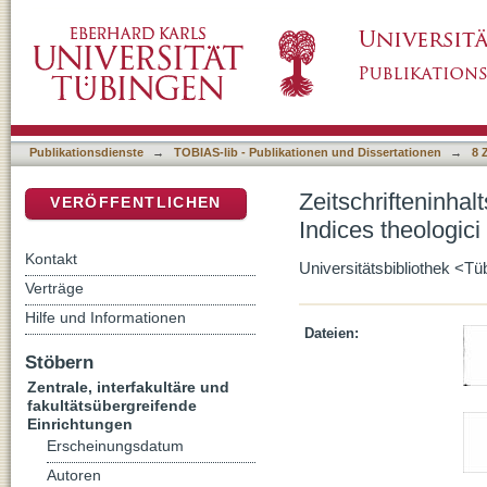
Zeitschrifteninhaltsdienst Theologie, Jahrgan
DSpace Repositorium (Manakin basiert)
Publikationsdienste
→
TOBIAS-lib - Publikationen und Dissertationen
→
8 
Zeitschrifteninha
VERÖFFENTLICHEN
Indices theologici
Kontakt
Universitätsbibliothek <T
Verträge
Hilfe und Informationen
Dateien:
Stöbern
Zentrale, interfakultäre und
fakultätsübergreifende
Einrichtungen
Erscheinungsdatum
Autoren