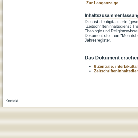
Zur Langanzeige
Inhaltszusammenfassun
Dies ist die digitalisierte (g
"Zeitschrifteninhaltsdienst T
Theologie und Religionswissen
Dokument stellt ein "Monatshe
Jahresregister.
Das Dokument erschein
8 Zentrale, interfakult
Zeitschrifteninhaltsdi
Kontakt