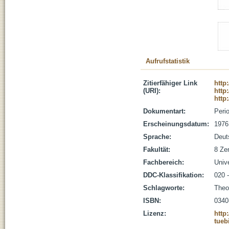
Aufrufstatistik
Zitierfähiger Link
http
(URI):
http
http
Dokumentart:
Peri
Erscheinungsdatum:
1976
Sprache:
Deut
Fakultät:
8 Zen
Fachbereich:
Unive
DDC-Klassifikation:
020 
Schlagworte:
Theol
ISBN:
0340
Lizenz:
http
tueb