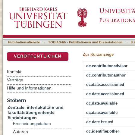
Untersuchung über eine mögliche Beteiligun
DSpace Repositorium (Manakin basiert)
sauerstoffabhängigen Regulation der Replikon
Publikationsdienste
→
TOBIAS-lib - Publikationen und Dissertationen
→
8 
Zur Kurzanzeige
VERÖFFENTLICHEN
dc.contributor.advisor
Kontakt
dc.contributor.author
Verträge
dc.date.accessioned
Hilfe und Informationen
dc.date.accessioned
Stöbern
dc.date.available
Zentrale, interfakultäre und
fakultätsübergreifende
dc.date.available
Einrichtungen
dc.date.issued
Erscheinungsdatum
dc.identifier.other
Autoren