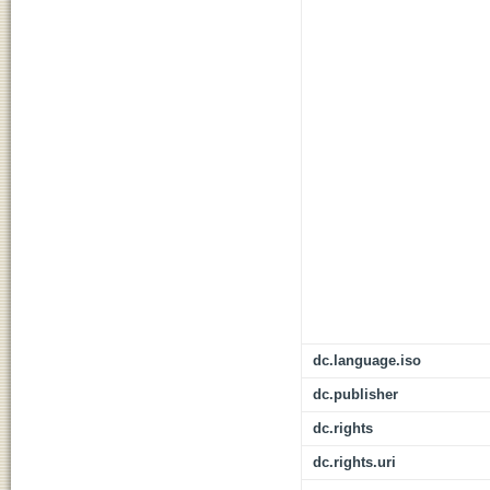
dc.language.iso
dc.publisher
dc.rights
dc.rights.uri