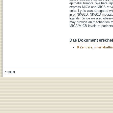
epithelial tumors. We here rep
express MICA and MICB at var
cells. Lysis was abrogated w
in of NKG2D. NKG2D mediated 
ligands. Since we also obser
may provide an mechanism for
MICA/MICB levels of patients 
Das Dokument erschein
8 Zentrale, interfakult
Kontakt