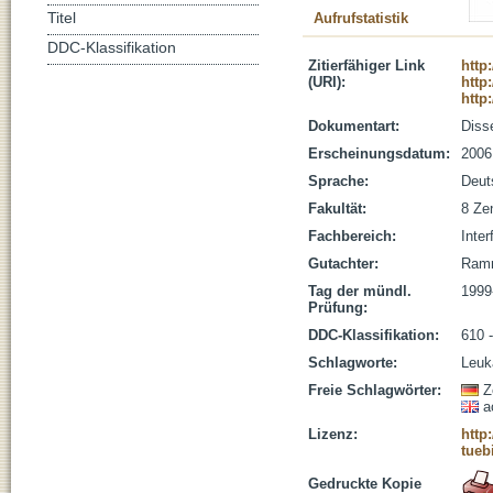
Titel
Aufrufstatistik
DDC-Klassifikation
Zitierfähiger Link
http
(URI):
http
http
Dokumentart:
Disse
Erscheinungsdatum:
2006
Sprache:
Deut
Fakultät:
8 Zen
Fachbereich:
Inter
Gutachter:
Ramm
Tag der mündl.
1999
Prüfung:
DDC-Klassifikation:
610 
Schlagworte:
Leuk
Freie Schlagwörter:
Z
a
Lizenz:
http
tueb
Gedruckte Kopie