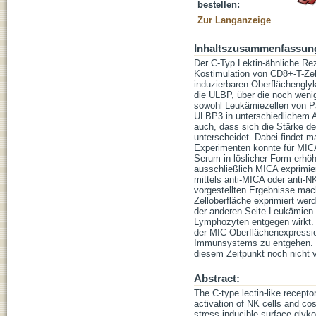
bestellen:
Zur Langanzeige
Inhaltszusammenfassun
Der C-Typ Lektin-ähnliche Re
Kostimulation von CD8+-T-Ze
induzierbaren Oberflächengly
die ULBP, über die noch weni
sowohl Leukämiezellen von P
ULBP3 in unterschiedlichem 
auch, dass sich die Stärke d
unterscheidet. Dabei findet 
Experimenten konnte für MIC
Serum in löslicher Form erhö
ausschließlich MICA exprimie
mittels anti-MICA oder anti-
vorgestellten Ergebnisse mac
Zelloberfläche exprimiert w
der anderen Seite Leukämien 
Lymphozyten entgegen wirkt. 
der MIC-Oberflächenexpressi
Immunsystems zu entgehen. Ü
diesem Zeitpunkt noch nicht v
Abstract:
The C-type lectin-like recep
activation of NK cells and co
stress-inducible surface gly