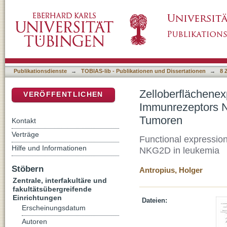
Zelloberflächenexpression und Freisetzung
DSpace Repositorium (Manakin basiert)
verschiedenen hämatologischen Tumoren
Publikationsdienste
→
TOBIAS-lib - Publikationen und Dissertationen
→
8 
Zelloberflächene
VERÖFFENTLICHEN
Immunrezeptors 
Tumoren
Kontakt
Verträge
Functional expression
Hilfe und Informationen
NKG2D in leukemia
Stöbern
Antropius, Holger
Zentrale, interfakultäre und
fakultätsübergreifende
Einrichtungen
Dateien:
Erscheinungsdatum
Autoren