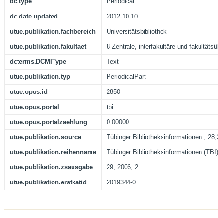
dc.type
Periodical
dc.date.updated
2012-10-10
utue.publikation.fachbereich
Universitätsbibliothek
utue.publikation.fakultaet
8 Zentrale, interfakultäre und fakultäts
dcterms.DCMIType
Text
utue.publikation.typ
PeriodicalPart
utue.opus.id
2850
utue.opus.portal
tbi
utue.opus.portalzaehlung
0.00000
utue.publikation.source
Tübinger Bibliotheksinformationen ; 28
utue.publikation.reihenname
Tübinger Bibliotheksinformationen (TBI)
utue.publikation.zsausgabe
29, 2006, 2
utue.publikation.erstkatid
2019344-0