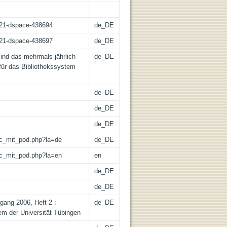
z:21-dspace-438694
de_DE
z:21-dspace-438697
de_DE
sind das mehrmals jährlich
de_DE
 für das Bibliothekssystem
de_DE
de_DE
de_DE
/lic_mit_pod.php?la=de
de_DE
/lic_mit_pod.php?la=en
en
de_DE
de_DE
gang 2006, Heft 2 :
de_DE
tem der Universität Tübingen