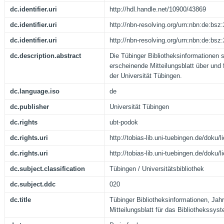
dc.identifier.uri
http://hdl.handle.net/10900/43869
dc.identifier.uri
http://nbn-resolving.org/urn:nbn:de:bs
dc.identifier.uri
http://nbn-resolving.org/urn:nbn:de:bs
dc.description.abstract
Die Tübinger Bibliotheksinformationen 
erscheinende Mitteilungsblatt über und
der Universität Tübingen.
dc.language.iso
de
dc.publisher
Universität Tübingen
dc.rights
ubt-podok
dc.rights.uri
http://tobias-lib.uni-tuebingen.de/doku
dc.rights.uri
http://tobias-lib.uni-tuebingen.de/doku
dc.subject.classification
Tübingen / Universitätsbibliothek
dc.subject.ddc
020
dc.title
Tübinger Bibliotheksinformationen, Jahr
Mitteilungsblatt für das Bibliothekssys