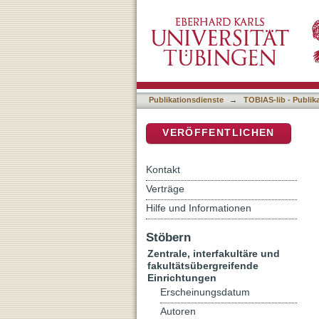
Tübinger Bibliotheksinform
DSpace Repositorium (Manakin b
Bibliothekssystem der Uni
Publikationsdienste
→
TOBIAS-lib - Publik
VERÖFFENTLICHEN
Kontakt
Verträge
Hilfe und Informationen
Stöbern
Zentrale, interfakultäre und
fakultätsübergreifende
Einrichtungen
Erscheinungsdatum
Autoren