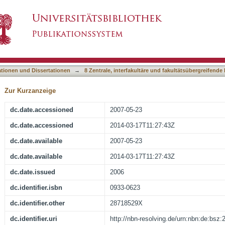
ationen, Jahrgang 2006, Heft 2 : Mitteilungsbla
asiert)
versität Tübingen
ationen und Dissertationen
→
8 Zentrale, interfakultäre und fakultätsübergreifende
Zur Kurzanzeige
dc.date.accessioned
2007-05-23
dc.date.accessioned
2014-03-17T11:27:43Z
dc.date.available
2007-05-23
dc.date.available
2014-03-17T11:27:43Z
dc.date.issued
2006
dc.identifier.isbn
0933-0623
dc.identifier.other
28718529X
dc.identifier.uri
http://nbn-resolving.de/urn:nbn:de:bsz