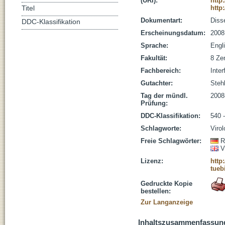
(URI):
http
http
Titel
Dokumentart:
Disse
DDC-Klassifikation
Erscheinungsdatum:
2008
Sprache:
Engl
Fakultät:
8 Zen
Fachbereich:
Inter
Gutachter:
Stehl
Tag der mündl.
2008
Prüfung:
DDC-Klassifikation:
540 
Schlagworte:
Virol
Freie Schlagwörter:
R
V
Lizenz:
http
tueb
Gedruckte Kopie
bestellen:
Zur Langanzeige
Inhaltszusammenfassun