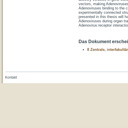
vectors, making Adenoviruses t
Adenoviruses binding to the ce
experimentally connected stru
presented in this thesis will 
Adenoviruses during organ tran
Adenovirus:receptor interactio
Das Dokument erschein
8 Zentrale, interfakult
Kontakt