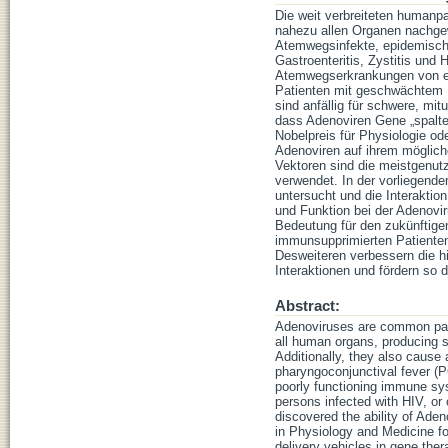
Die weit verbreiteten human
nahezu allen Organen nachgew
Atemwegsinfekte, epidemische 
Gastroenteritis, Zystitis und
Atemwegserkrankungen von ei
Patienten mit geschwächtem 
sind anfällig für schwere, mi
dass Adenoviren Gene „spalt
Nobelpreis für Physiologie o
Adenoviren auf ihrem möglich
Vektoren sind die meistgenut
verwendet. In der vorliegend
untersucht und die Interaktio
und Funktion bei der Adenovir
Bedeutung für den zukünftige
immunsupprimierten Patienten
Desweiteren verbessern die h
Interaktionen und fördern so d
Abstract:
Adenoviruses are common path
all human organs, producing 
Additionally, they also cause
pharyngoconjunctival fever (PCF
poorly functioning immune sys
persons infected with HIV, or
discovered the ability of Aden
in Physiology and Medicine for
delivery vehicles in gene ther