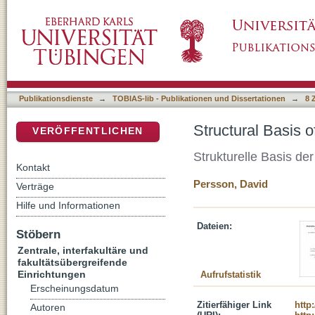
Structural Basis of Adenovirus Attachment t
DSpace Repositorium (Manakin basiert)
Publikationsdienste
→
TOBIAS-lib - Publikationen und Dissertationen
→
8 
Structural Basis 
VERÖFFENTLICHEN
Strukturelle Basis d
Kontakt
Persson, David
Verträge
Hilfe und Informationen
Dateien:
Stöbern
Zentrale, interfakultäre und
fakultätsübergreifende
Einrichtungen
Aufrufstatistik
Erscheinungsdatum
Zitierfähiger Link
http
Autoren