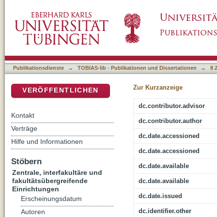
Structural and Functional Characterization 
DSpace Repositorium (Manakin basiert)
and its Homologues in the Filamentous Cy
Publikationsdienste
→
TOBIAS-lib - Publikationen und Dissertationen
→
8 
Zur Kurzanzeige
VERÖFFENTLICHEN
dc.contributor.advisor
Kontakt
dc.contributor.author
Verträge
dc.date.accessioned
Hilfe und Informationen
dc.date.accessioned
Stöbern
dc.date.available
Zentrale, interfakultäre und
fakultätsübergreifende
dc.date.available
Einrichtungen
dc.date.issued
Erscheinungsdatum
dc.identifier.other
Autoren