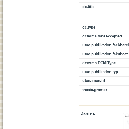
dc.title
dc.type
dcterms.dateAccepted
utue.publikation.fachbere
utue.publikation.fakultaet
dcterms.DCMIType
utue.publikation.typ
utue.opus.id
thesis.grantor
Dateien: