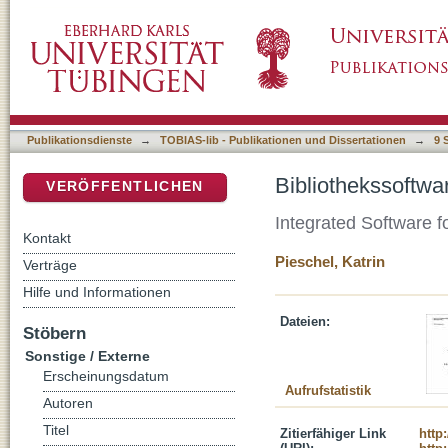
Bibliothekssoftware
DSpace Repositorium (Manakin basiert)
Publikationsdienste
→
TOBIAS-lib - Publikationen und Dissertationen
→
9 
Bibliothekssoftwa
VERÖFFENTLICHEN
Integrated Software f
Kontakt
Pieschel, Katrin
Verträge
Hilfe und Informationen
Dateien:
Stöbern
Sonstige / Externe
Erscheinungsdatum
Aufrufstatistik
Autoren
Titel
Zitierfähiger Link
http