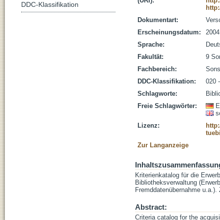
(URI):
http
DDC-Klassifikation
http
Dokumentart:
Vers
Erscheinungsdatum:
2004
Sprache:
Deut
Fakultät:
9 So
Fachbereich:
Sons
DDC-Klassifikation:
020 
Schlagworte:
Bibl
Freie Schlagwörter:
E
s
Lizenz:
http
tueb
Zur Langanzeige
Inhaltszusammenfassun
Kriterienkatalog für die Erwer
Bibliotheksverwaltung (Erwerbu
Fremddatenübernahme u.a.). Zi
Abstract:
Criteria catalog for the acquis