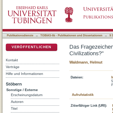
Das Fragezeichen in Huntingtons Aufsatztitel 
DSpace Repositorium (Manakin basiert)
Publikationsdienste
→
TOBIAS-lib - Publikationen und Dissertationen
→
9 
Das Fragezeichen 
VERÖFFENTLICHEN
Civilizations?"
Kontakt
Waldmann, Helmut
Verträge
Hilfe und Informationen
Dateien:
h
5
Stöbern
Sonstige / Externe
Aufrufstatistik
Erscheinungsdatum
Autoren
Zitierfähiger Link (URI):
Titel