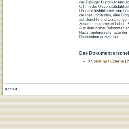
der Tübinger Historiker und J
C.H. in der Universitätsbibli
Universitätsbibliothek von Lo
die Idee vorhanden, eine Bio
auf Berichte und Erzählungen
zusammengearbeitet haben. Si
Aus dem bisher Bekannten erga
Nazis, andererseits hatte der
Recherchen anzustellen.
Das Dokument erschein
9 Sonstige / Externe
[3
Kontakt