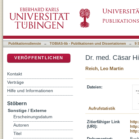
Dr. med. Cäsar Hirsch - ein jüdisches Arztsch
DSpace Repositorium (Manakin basiert)
Publikationsdienste
→
TOBIAS-lib - Publikationen und Dissertationen
→
9 
Dr. med. Cäsar Hir
VERÖFFENTLICHEN
Reich, Leo Martin
Kontakt
Verträge
Dateien:
Hilfe und Informationen
Stöbern
Aufrufstatistik
Sonstige / Externe
Erscheinungsdatum
Zitierfähiger Link
http
Autoren
(URI):
http
http
Titel
Dokumentart:
Buc