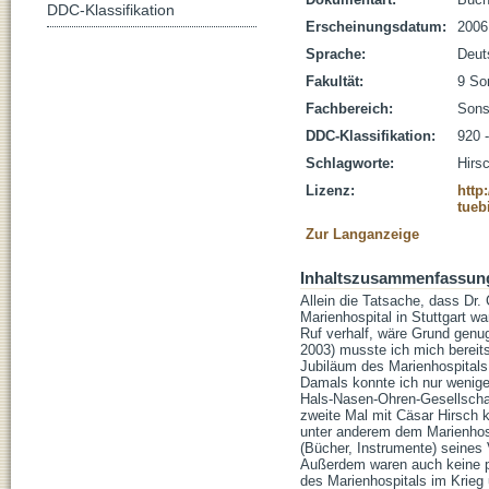
DDC-Klassifikation
Erscheinungsdatum:
2006
Sprache:
Deut
Fakultät:
9 So
Fachbereich:
Sons
DDC-Klassifikation:
920 -
Schlagworte:
Hirs
Lizenz:
http
tueb
Zur Langanzeige
Inhaltszusammenfassun
Allein die Tatsache, dass Dr.
Marienhospital in Stuttgart w
Ruf verhalf, wäre Grund genug
2003) musste ich mich bereits
Jubiläum des Marienhospitals 
Damals konnte ich nur wenige
Hals-Nasen-Ohren-Gesellschaf
zweite Mal mit Cäsar Hirsch k
unter anderem dem Marienhos
(Bücher, Instrumente) seines
Außerdem waren auch keine p
des Marienhospitals im Krieg 