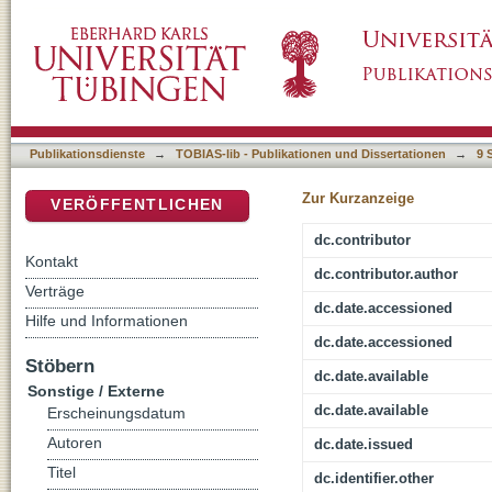
The impacts of future climate change on wheat
DSpace Repositorium (Manakin basiert)
Publikationsdienste
→
TOBIAS-lib - Publikationen und Dissertationen
→
9 
Zur Kurzanzeige
VERÖFFENTLICHEN
dc.contributor
Kontakt
dc.contributor.author
Verträge
dc.date.accessioned
Hilfe und Informationen
dc.date.accessioned
Stöbern
dc.date.available
Sonstige / Externe
dc.date.available
Erscheinungsdatum
Autoren
dc.date.issued
Titel
dc.identifier.other