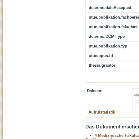
dcterms.dateAccepted
utue.publikation.fachbere
utue.publikation.fakultaet
dcterms.DCMIType
utue.publikation.typ
utue.opus.id
thesis.grantor
Dateien:
Aufrufstatistik
Das Dokument erschein
4 Medizinische Fakultä