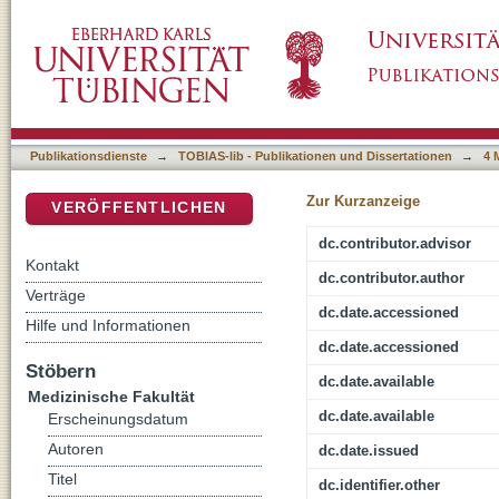
Der Schaftwechsel als Problemsituation der 
DSpace Repositorium (Manakin basiert)
Wagner-Revisionsschaftes
Publikationsdienste
→
TOBIAS-lib - Publikationen und Dissertationen
→
4 
Zur Kurzanzeige
VERÖFFENTLICHEN
dc.contributor.advisor
Kontakt
dc.contributor.author
Verträge
dc.date.accessioned
Hilfe und Informationen
dc.date.accessioned
Stöbern
dc.date.available
Medizinische Fakultät
dc.date.available
Erscheinungsdatum
Autoren
dc.date.issued
Titel
dc.identifier.other