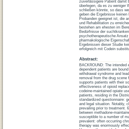
zuverlässigere Patient damit 
überlegen, da es zu weniger 
schließen könnte, so dass we
geben die Ergebnisse keinen 
Probanden geeignet ist, die a
und Rehabilitation zu erreiche
bestehen am ehesten im Berei
Bedürfnisse der suchtkranken
psychotherapeutische Ansatz 
pharmakologische Eigenschafte
Ergebnissen dieser Studie kei
erfolgreich mit Codein subst
Abstract:
BACKROUND: The intended effe
dependent patients are bound 
withdrawal syndrome and leadi
removal from the drug scene fa
supports patients with their
effectiveness of opioid repla
codeine-maintained opiate use
patients, residing in the Dist
standardized questionnaire: ge
and legal situation. Notably, 
prevailing prior to treatment. 
between methadone-maintaine
susceptible to a number of m
prevalent: often occurring ch
therapy was enormously effecti