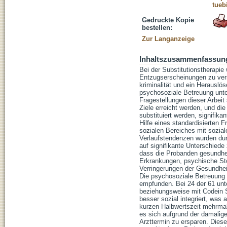
tueb
Gedruckte Kopie
bestellen:
Zur Langanzeige
Inhaltszusammenfassun
Bei der Substitutionstherapi
Entzugserscheinungen zu verm
kriminalität und ein Herauslö
psychosoziale Betreuung unte
Fragestellungen dieser Arbeit
Ziele erreicht werden, und die
substituiert werden, signifik
Hilfe eines standardisierten
sozialen Bereiches mit sozialer
Verlaufstendenzen wurden durc
auf signifikante Unterschied
dass die Probanden gesundhei
Erkrankungen, psychische Stö
Verringerungen der Gesundhei
Die psychosoziale Betreuung 
empfunden. Bei 24 der 61 unt
beziehungsweise mit Codein Su
besser sozial integriert, was
kurzen Halbwertszeit mehrma
es sich aufgrund der damalig
Arzttermin zu ersparen. Diese