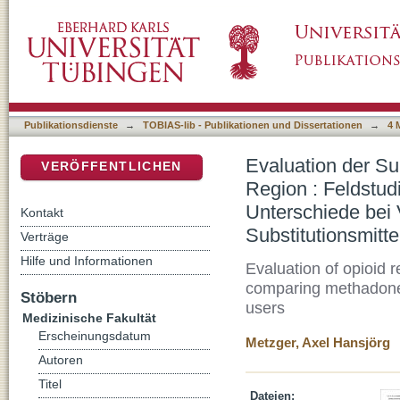
Evaluation der Substitutionsbehandlung Opioi
DSpace Repositorium (Manakin basiert)
besonderer Berücksichtigung der Unterschie
Substitutionsmittel (Methadon versus Dihydr
Publikationsdienste
→
TOBIAS-lib - Publikationen und Dissertationen
→
4 
Evaluation der Su
VERÖFFENTLICHEN
Region : Feldstud
Unterschiede bei 
Kontakt
Substitutionsmitt
Verträge
Hilfe und Informationen
Evaluation of opioid 
comparing methadone-
Stöbern
users
Medizinische Fakultät
Erscheinungsdatum
Metzger, Axel Hansjörg
Autoren
Titel
Dateien: