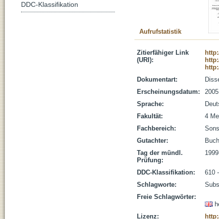
DDC-Klassifikation
Aufrufstatistik
Zitierfähiger Link
http
(URI):
http
http
Dokumentart:
Disse
Erscheinungsdatum:
2005
Sprache:
Deut
Fakultät:
4 Me
Fachbereich:
Sons
Gutachter:
Buch
Tag der mündl.
1999
Prüfung:
DDC-Klassifikation:
610 
Schlagworte:
Subs
Freie Schlagwörter:
h
Lizenz:
http