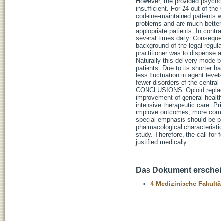
However, the provided psychos
insufficient. For 24 out of t
codeine-maintained patients w
problems and are much better s
appropriate patients. In contr
several times daily. Conseque
background of the legal regul
practitioner was to dispense a
Naturally this delivery mode be
patients. Due to its shorter h
less fluctuation in agent leve
fewer disorders of the centra
CONCLUSIONS: Opioid replacem
improvement of general health,
intensive therapeutic care. Pr
improve outcomes, more compet
special emphasis should be p
pharmacological characteristi
study. Therefore, the call for
justified medically.
Das Dokument erschein
4 Medizinische Fakultä