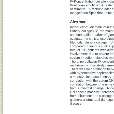
IV-Konzentration bei allen K
Kontrollen erhöht ist. Aus de
bestimmte Erkrankung oder ei
mangelnden Spezifität keine s
Abstract:
Introduction: Microalbuminuria
Urinary collagen IV, the maj
an even earlier marker of glo
evaluate the clinical usefulnes
Methods: Urinary collagen I
compared to various clinical 
total of 195 patients with diff
involvement due to severe infe
severe infection, diabetes me
The urine collagen IV concentr
nephropathy. The study demons
There was no correlation betw
with hypertensive nephroscler
a massive increased urinary ty
correlation with the serum CRP
correlation between the urine 
from a minimal change GN cou
GN show a massive increased a
from albuminuria to u-collagen
glomerular structural damage in
disease.