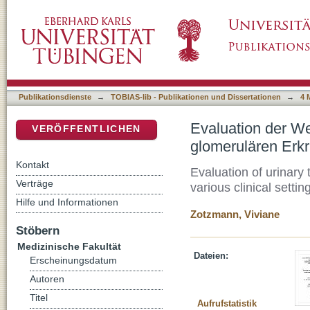
Evaluation der Wertigkeit des Kollagen IV al
DSpace Repositorium (Manakin basiert)
Publikationsdienste
→
TOBIAS-lib - Publikationen und Dissertationen
→
4 
Evaluation der Wer
VERÖFFENTLICHEN
glomerulären Erk
Kontakt
Evaluation of urinary
Verträge
various clinical settin
Hilfe und Informationen
Zotzmann, Viviane
Stöbern
Medizinische Fakultät
Dateien:
Erscheinungsdatum
Autoren
Titel
Aufrufstatistik