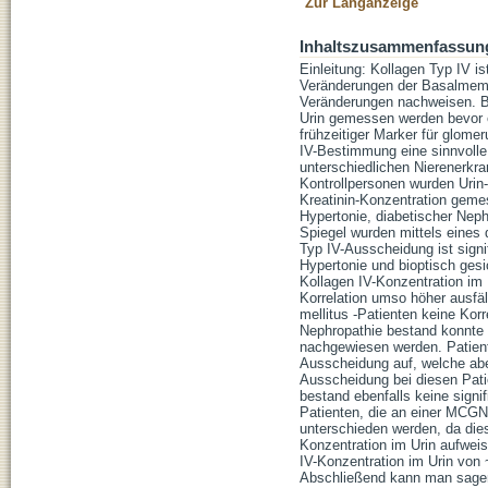
Zur Langanzeige
Inhaltszusammenfassun
Einleitung: Kollagen Typ IV i
Veränderungen der Basalmembr
Veränderungen nachweisen. Be
Urin gemessen werden bevor ei
frühzeitiger Marker für glomer
IV-Bestimmung eine sinnvolle
unterschiedlichen Nierenerkr
Kontrollpersonen wurden Urin
Kreatinin-Konzentration gemes
Hypertonie, diabetischer Neph
Spiegel wurden mittels eines
Typ IV-Ausscheidung ist signif
Hypertonie und bioptisch gesi
Kollagen IV-Konzentration im 
Korrelation umso höher ausfäl
mellitus -Patienten keine Kor
Nephropathie bestand konnte 
nachgewiesen werden. Patient
Ausscheidung auf, welche aber 
Ausscheidung bei diesen Pati
bestand ebenfalls keine signi
Patienten, die an einer MCGN
unterschieden werden, da die
Konzentration im Urin aufweis
IV-Konzentration im Urin von
Abschließend kann man sagen,