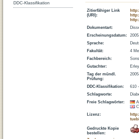
DDC-Klassifikation
Zitierfähiger Link
http
(URI):
http
http
Dokumentart:
Disse
Erscheinungsdatum:
2005
Sprache:
Deut
Fakultät:
4 Me
Fachbereich:
Sons
Gutachter:
Erley
Tag der mündl.
2005
Prüfung:
DDC-Klassifikation:
610 
Schlagworte:
Diabe
Freie Schlagwörter:
A
C
Lizenz:
http
tueb
Gedruckte Kopie
bestellen: