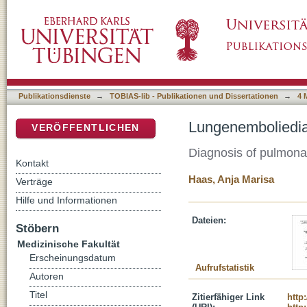
Lungenemboliediagnostik in der Mehrzeilen-
DSpace Repositorium (Manakin basiert)
Publikationsdienste
→
TOBIAS-lib - Publikationen und Dissertationen
→
4 
Lungenemboliediag
VERÖFFENTLICHEN
Diagnosis of pulmonar
Kontakt
Haas, Anja Marisa
Verträge
Hilfe und Informationen
Dateien:
Stöbern
Medizinische Fakultät
Erscheinungsdatum
Aufrufstatistik
Autoren
Titel
Zitierfähiger Link
http