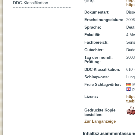
(URI):
http
DDC-Klassifikation
http
Dokumentart:
Disse
Erscheinungsdatum:
2006
Sprache:
Deut
Fakultät:
4 Me
Fachbereich:
Sons
Gutachter:
Duda
Tag der mündl.
2003
Prüfung:
DDC-Klassifikation:
610 
Schlagworte:
Lung
Freie Schlagwörter:
M
p
Lizenz:
http
tueb
Gedruckte Kopie
bestellen:
Zur Langanzeige
Inhaltszusammenfassun