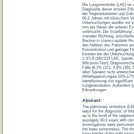
Die Lungenembolie (LAE) ist d
Diagnostik dieser ernsten Er
der Segmentarterien und Subse
60,6 Jahren mit klinischem V
Untersuchungen wurden mit ei
mm bei Venen der unteren Ext
untersucht. Die Scanführung v
cranialer Richtung, anschlie
Becken in cranio-caudaler Ri
den Habitus des Patienten an
Konzentration und geringer F
konnten bei der Untersuchung
1:3/1,6 (1B) 233 LAE, Spirale
Wilcoxon-Test). Diagnostische
Fälle (6,2% (1C); 3,4% (1B); 
allen Spiralen nicht untersch
Mittellappen/Lingula 10%-17
Identifizierung von signifik
Lungenembolien. Außerdem gel
Erkrankungen.
Abstract:
The pulmonary embolism (LAE)
ways for the diagnostic of th
up to the level of the segment
averagely 60,6 years with cli
investigations were performed
the lower extremities). The t
lower border of the right arter