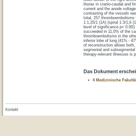
thorax in cranio-caudal and fi
current and the anode voltage
contrasting of the vessels wa
total, 257 thromboembolisms w
1:1,25/1 (1A) (spiral 1:3/1,6 
level of significance p< 0.00
succeeded in 11,0% of the cas
thromboembolisms in the other
inferior lobe of lung (41% - 
of reconstruction allows both,
segmental and subsegmental th
therapy-relevant illnesses is 
Das Dokument erschein
4 Medizinische Fakultä
Kontakt