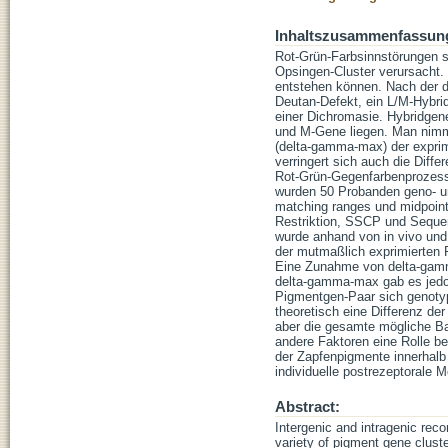
Inhaltszusammenfassun
Rot-Grün-Farbsinnstörungen si
Opsingen-Cluster verursacht. 
entstehen können. Nach der d
Deutan-Defekt, ein L/M-Hybri
einer Dichromasie. Hybridgen
und M-Gene liegen. Man nimmt
(delta-gamma-max) der expri
verringert sich auch die Dif
Rot-Grün-Gegenfarbenprozess
wurden 50 Probanden geno- u
matching ranges und midpoi
Restriktion, SSCP und Sequen
wurde anhand von in vivo und 
der mutmaßlich exprimierten 
Eine Zunahme von delta-gamma
delta-gamma-max gab es jedoc
Pigmentgen-Paar sich genotyp
theoretisch eine Differenz 
aber die gesamte mögliche B
andere Faktoren eine Rolle be
der Zapfenpigmente innerhalb
individuelle postrezeptorale
Abstract:
Intergenic and intragenic rec
variety of pigment gene cluste