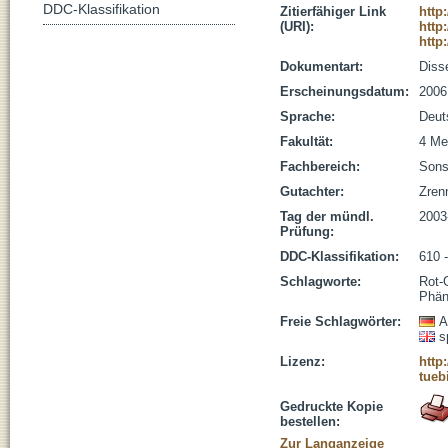
DDC-Klassifikation
Zitierfähiger Link
http
(URI):
http
http
Dokumentart:
Disse
Erscheinungsdatum:
2006
Sprache:
Deut
Fakultät:
4 Me
Fachbereich:
Sons
Gutachter:
Zren
Tag der mündl.
2003
Prüfung:
DDC-Klassifikation:
610 
Schlagworte:
Rot-
Phän
Freie Schlagwörter:
A
s
Lizenz:
http
tueb
Gedruckte Kopie
bestellen:
Zur Langanzeige