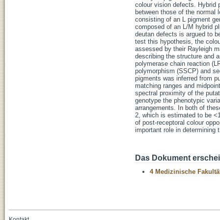
colour vision defects. Hybrid
between those of the normal 
consisting of an L pigment ge
composed of an L/M hybrid pl
deutan defects is argued to b
test this hypothesis, the col
assessed by their Rayleigh 
describing the structure and 
polymerase chain reaction (LR
polymorphism (SSCP) and sequ
pigments was inferred from pub
matching ranges and midpoint
spectral proximity of the put
genotype the phenotypic variat
arrangements. In both of thes
2, which is estimated to be <1
of post-receptoral colour opp
important role in determining t
Das Dokument erschein
4 Medizinische Fakultä
Kontakt