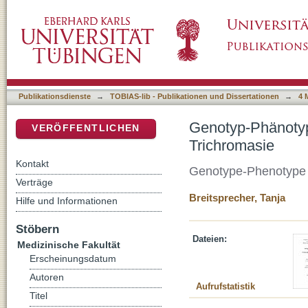
Genotyp-Phänotyp Korrelation bei Dichroma
DSpace Repositorium (Manakin basiert)
Publikationsdienste
→
TOBIAS-lib - Publikationen und Dissertationen
→
4 
Genotyp-Phänotyp
VERÖFFENTLICHEN
Trichromasie
Kontakt
Genotype-Phenotype 
Verträge
Breitsprecher, Tanja
Hilfe und Informationen
Stöbern
Dateien:
Medizinische Fakultät
Erscheinungsdatum
Autoren
Aufrufstatistik
Titel