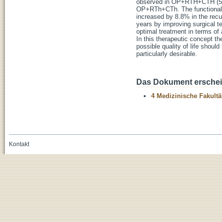
observed in OP+RTH+CTH (50%)
OP+RTh+CTh. The functional s
increased by 8.8% in the recu
years by improving surgical t
optimal treatment in terms of
In this therapeutic concept th
possible quality of life shoul
particularly desirable.
Das Dokument erschein
4 Medizinische Fakultä
Kontakt