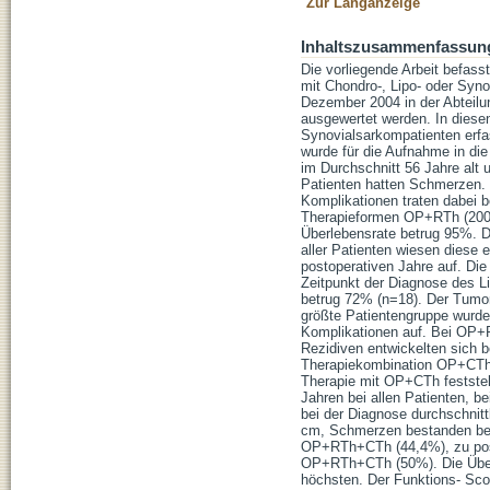
Zur Langanzeige
Inhaltszusammenfassun
Die vorliegende Arbeit befass
mit Chondro-, Lipo- oder Syn
Dezember 2004 in der Abteilun
ausgewertet werden. In dies
Synovialsarkompatienten erfa
wurde für die Aufnahme in di
im Durchschnitt 56 Jahre alt
Patienten hatten Schmerzen. D
Komplikationen traten dabei b
Therapieformen OP+RTh (200%)
Überlebensrate betrug 95%. 
aller Patienten wiesen diese 
postoperativen Jahre auf. Di
Zeitpunkt der Diagnose des Li
betrug 72% (n=18). Der Tumo
größte Patientengruppe wurde 
Komplikationen auf. Bei OP+R
Rezidiven entwickelten sich 
Therapiekombination OP+CTh m
Therapie mit OP+CTh feststel
Jahren bei allen Patienten, b
bei der Diagnose durchschnit
cm, Schmerzen bestanden bei 
OP+RTh+CTh (44,4%), zu post
OP+RTh+CTh (50%). Die Über
höchsten. Der Funktions- Scor