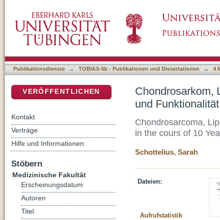
Chondrosarkom, Liposarkom, Synovialsarkom 
DSpace Repositorium (Manakin basiert)
von 10 Jahren
Publikationsdienste
→
TOBIAS-lib - Publikationen und Dissertationen
→
4 
Chondrosarkom, L
VERÖFFENTLICHEN
und Funktionalitä
Kontakt
Chondrosarcoma, Lipo
Verträge
in the cours of 10 Yea
Hilfe und Informationen
Schottelius, Sarah
Stöbern
Medizinische Fakultät
Dateien:
Erscheinungsdatum
Autoren
Titel
Aufrufstatistik