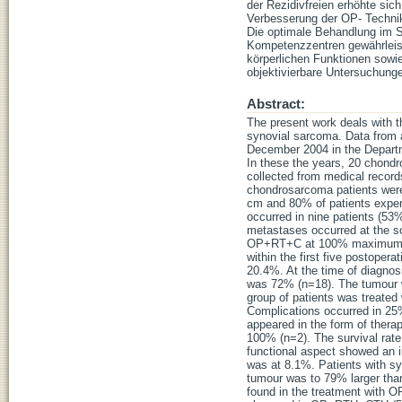
der Rezidivfreien erhöhte sic
Verbesserung der OP- Technik
Die optimale Behandlung im S
Kompetenzzentren gewährleiste
körperlichen Funktionen sowie
objektivierbare Untersuchung
Abstract:
The present work deals with th
synovial sarcoma. Data from a
December 2004 in the Departme
In these the years, 20 chond
collected from medical records
chondrosarcoma patients were
cm and 80% of patients experi
occurred in nine patients (5
metastases occurred at the s
OP+RT+C at 100% maximum. Wh
within the first five postoper
20.4%. At the time of diagnos
was 72% (n=18). The tumour 
group of patients was treated
Complications occurred in 25
appeared in the form of the
100% (n=2). The survival rat
functional aspect showed an in
was at 8.1%. Patients with s
tumour was to 79% larger than
found in the treatment with 