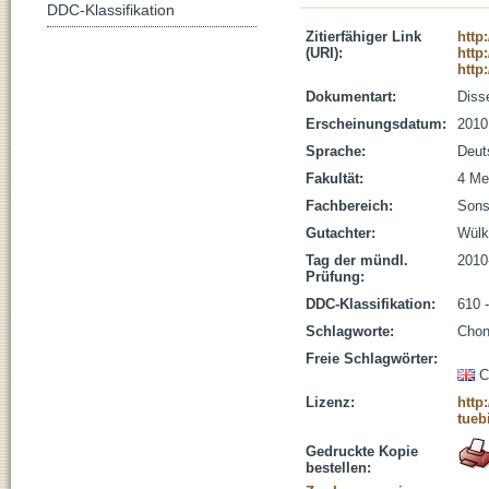
DDC-Klassifikation
Zitierfähiger Link
http
(URI):
http
http
Dokumentart:
Disse
Erscheinungsdatum:
2010
Sprache:
Deut
Fakultät:
4 Me
Fachbereich:
Sons
Gutachter:
Wülke
Tag der mündl.
2010
Prüfung:
DDC-Klassifikation:
610 
Schlagworte:
Chon
Freie Schlagwörter:
C
Lizenz:
http
tueb
Gedruckte Kopie
bestellen: