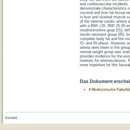
and cardiovascular incidents.
demonstrate characteristics 
visceral and liver fat tissue
in liver and skeletal muscle c
of the internal carotic arteria
with a BMI <25, BMI 25-30 an
insulinsensitive goup (IS), def
insulin resistent group (IR), t
complete body fat and the vis
IS- and IR-obese. However, ect
arteria were lower in the gro
normal weight group was statis
provides evidence for the exis
markers for arteriosclerosis. F
more important for this favora
Das Dokument erschein
4 Medizinische Fakultä
Kontakt