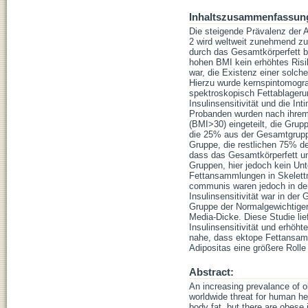
Inhaltszusammenfassun
Die steigende Prävalenz der A
2 wird weltweit zunehmend zu
durch das Gesamtkörperfett be
hohen BMI kein erhöhtes Risik
war, die Existenz einer solc
Hierzu wurde kernspintomogr
spektroskopisch Fettablager
Insulinsensitivität und die In
Probanden wurden nach ihrem
(BMI>30) eingeteilt, die Grup
die 25% aus der Gesamtgruppe 
Gruppe, die restlichen 75% der 
dass das Gesamtkörperfett und
Gruppen, hier jedoch kein Un
Fettansammlungen in Skelettm
communis waren jedoch in der
Insulinsensitivität war in de
Gruppe der Normalgewichtigen z
Media-Dicke. Diese Studie lief
Insulinsensitivität und erhöh
nahe, dass ektope Fettansamm
Adipositas eine größere Rolle 
Abstract:
An increasing prevalance of o
worldwide threat for human h
body fat, but there are obese 