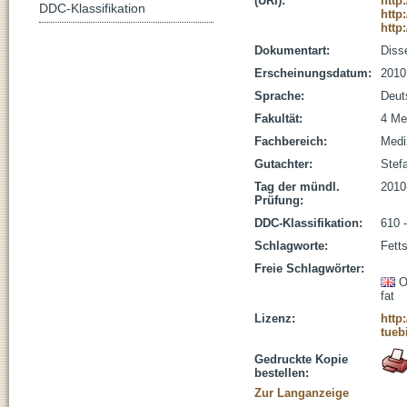
(URI):
http
DDC-Klassifikation
http
http
Dokumentart:
Disse
Erscheinungsdatum:
2010
Sprache:
Deut
Fakultät:
4 Me
Fachbereich:
Medi
Gutachter:
Stefa
Tag der mündl.
2010
Prüfung:
DDC-Klassifikation:
610 
Schlagworte:
Fetts
Freie Schlagwörter:
O
fat
Lizenz:
http
tueb
Gedruckte Kopie
bestellen:
Zur Langanzeige