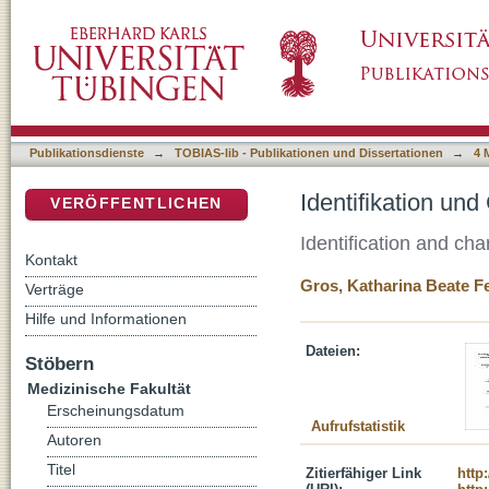
Identifikation und Charakterisierung der ben
DSpace Repositorium (Manakin basiert)
Publikationsdienste
→
TOBIAS-lib - Publikationen und Dissertationen
→
4 
Identifikation un
VERÖFFENTLICHEN
Identification and cha
Kontakt
Gros, Katharina Beate Fe
Verträge
Hilfe und Informationen
Dateien:
Stöbern
Medizinische Fakultät
Erscheinungsdatum
Aufrufstatistik
Autoren
Titel
Zitierfähiger Link
http