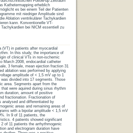
 durchschnittlichen Follow-up Zeitraum
as Kathetermapping erheblich
möglicht es bei einem Teil der Patienten
rogramme mit niedriger Amplitude sind
die Ablation ventrikulärer Tachykardien
tieren kann. Konventionelle VT-
r Tachykardien bei NICM essentiell zu
a (VT) in patients after myocardial
ythm. In this study, the importance of
igin of clinical VTs in non-ischemic
o March 2008, endocardial catheter
ale, 3 female, mean ejection fraction 31
ted ablation was performed by applying
r voltage amplitude of < 1,5 mV up to 1
le was divided into 17 segments. Those
ic area. Segments apart from the
 that were aquired during sinus rhythm
am duration, amount of positive
d fractionation. Fractionation of
s analysed and differentiated by
hmogenic areas and remaining areas of
trograms with a bipolar amplitude < 1,5 mV
. In 9 of 11 patients, the
istics. 4 patients showed significant
n 2 of 11 patients the arrhythmogenic
tion and electrogram duration have
us rhythm. There was a positive