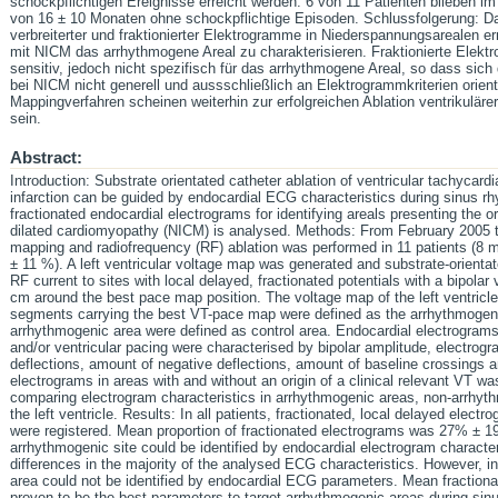
schockpflichtigen Ereignisse erreicht werden. 6 von 11 Patienten blieben im
von 16 ± 10 Monaten ohne schockpflichtige Episoden. Schlussfolgerung: D
verbreiterter und fraktionierter Elektrogramme in Niederspannungsarealen er
mit NICM das arrhythmogene Areal zu charakterisieren. Fraktionierte Elekt
sensitiv, jedoch nicht spezifisch für das arrhythmogene Areal, so dass sich 
bei NICM nicht generell und aussschließlich an Elektrogrammkriterien orien
Mappingverfahren scheinen weiterhin zur erfolgreichen Ablation ventrikuläre
sein.
Abstract:
Introduction: Substrate orientated catheter ablation of ventricular tachycardi
infarction can be guided by endocardial ECG characteristics during sinus rh
fractionated endocardial electrograms for identifying areals presenting the or
dilated cardiomyopathy (NICM) is analysed. Methods: From February 2005 t
mapping and radiofrequency (RF) ablation was performed in 11 patients (8 m
± 11 %). A left ventricular voltage map was generated and substrate-orienta
RF current to sites with local delayed, fractionated potentials with a bipola
cm around the best pace map position. The voltage map of the left ventric
segments carrying the best VT-pace map were defined as the arrhythmogen
arrhythmogenic area were defined as control area. Endocardial electrograms
and/or ventricular pacing were characterised by bipolar amplitude, electrogr
deflections, amount of negative deflections, amount of baseline crossings an
electrograms in areas with and without an origin of a clinical relevant VT wa
comparing electrogram characteristics in arrhythmogenic areas, non-arrhyt
the left ventricle. Results: In all patients, fractionated, local delayed elec
were registered. Mean proportion of fractionated electrograms was 27% ± 19%
arrhythmogenic site could be identified by endocardial electrogram character
differences in the majority of the analysed ECG characteristics. However, i
area could not be identified by endocardial ECG parameters. Mean fractiona
proven to be the best parameters to target arrhythmogenic areas during sin