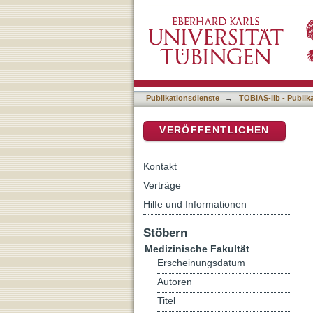
Kann das Substrat ventrik
DSpace Repositorium (Manakin b
ischämische Kardiomyopat
Publikationsdienste
→
TOBIAS-lib - Publik
VERÖFFENTLICHEN
Kontakt
Verträge
Hilfe und Informationen
Stöbern
Medizinische Fakultät
Erscheinungsdatum
Autoren
Titel