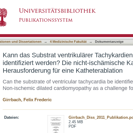
ulärer Tachykardien im Sinusrhythmus identifiz
asiert)
hie als Herausforderung für eine Katheterabla
ationen und Dissertationen
→
4 Medizinische Fakultät
→
Dokumentanzeige
Kann das Substrat ventrikulärer Tachykardie
identifiziert werden? Die nicht-ischämische K
Herausforderung für eine Katheterablation
Can the substrate of ventricular tachycardia be identif
Non-ischemic dilated cardiomyopathy as a challenge for
Girrbach, Felix Frederic
Dateien:
Girrbach_Diss_2011_Publikation.p
2.45 MB
PDF