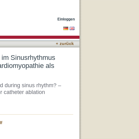
iert werden? Die nicht-
tion
Einloggen
« zurück
n im Sinusrhythmus
ardiomyopathie als
ied during sinus rhythm? –
 catheter ablation
df