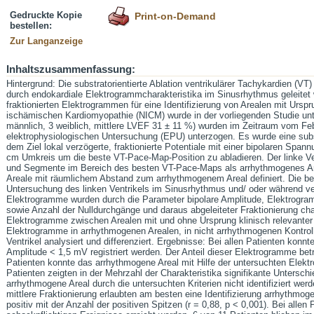
Gedruckte Kopie
Print-on-Demand
bestellen:
Zur Langanzeige
Inhaltszusammenfassung:
Hintergrund: Die substratorientierte Ablation ventrikulärer Tachykardien (VT
durch endokardiale Elektrogrammcharakteristika im Sinusrhythmus geleitet
fraktionierten Elektrogrammen für eine Identifizierung von Arealen mit Urspr
ischämischen Kardiomyopathie (NICM) wurde in der vorliegenden Studie unt
männlich, 3 weiblich, mittlere LVEF 31 ± 11 %) wurden im Zeitraum vom Fe
elektrophysiologischen Untersuchung (EPU) unterzogen. Es wurde eine substr
dem Ziel lokal verzögerte, fraktionierte Potentiale mit einer bipolaren Spa
cm Umkreis um die beste VT-Pace-Map-Position zu abladieren. Der linke Ven
und Segmente im Bereich des besten VT-Pace-Maps als arrhythmogenes Areal
Areale mit räumlichem Abstand zum arrhythmogenem Areal definiert. Die bei
Untersuchung des linken Ventrikels im Sinusrhythmus und/ oder während ven
Elektrogramme wurden durch die Parameter bipolare Amplitude, Elektrogram
sowie Anzahl der Nulldurchgänge und daraus abgeleiteter Fraktionierung char
Elektrogramme zwischen Arealen mit und ohne Ursprung klinisch relevanter
Elektrogramme in arrhythmogenen Arealen, in nicht arrhythmogenen Kontroll
Ventrikel analysiert und differenziert. Ergebnisse: Bei allen Patienten konnt
Amplitude < 1,5 mV registriert werden. Der Anteil dieser Elektrogramme bet
Patienten konnte das arrhythmogene Areal mit Hilfe der untersuchten Elekt
Patienten zeigten in der Mehrzahl der Charakteristika signifikante Untersch
arrhythmogene Areal durch die untersuchten Kriterien nicht identifiziert we
mittlere Fraktionierung erlaubten am besten eine Identifizierung arrhythmoge
positiv mit der Anzahl der positiven Spitzen (r = 0,88, p < 0,001). Bei allen