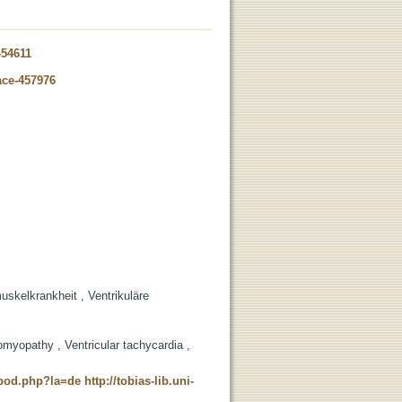
-54611
ace-457976
skelkrankheit , Ventrikuläre
iomyopathy , Ventricular tachycardia ,
t_pod.php?la=de
http://tobias-lib.uni-