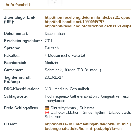
Aufrufstatistik
Zitierfähiger Link
http://nbn-resolving.de/urn:nbn:de:bsz:21-opus
(URI):
http://hdl.handle.net/10900/45797
http://nbn-resolving.org/urn:nbn:de:bsz:21-dsp
Dokumentart:
Dissertation
Erscheinungsdatum:
2011
Sprache:
Deutsch
Fakultät:
4 Medizinische Fakultät
Fachbereich:
Medizin
Gutachter:
Schreieck, Jürgen (PD Dr. med. )
Tag der mündl.
2010-11-17
Prüfung:
DDC-Klassifikation:
610 - Medizin, Gesundheit
Schlagworte:
Hochfrequenz-Katheterablation , Kongestive Herzmu
Tachykardie
Freie Schlagwörter:
Sinusrhythmus , Substrat
Catheter ablation , Sinus rhythm , Dilated card
Substrate
Lizenz:
http://tobias-lib.uni-tuebingen.de/doku/lic_mi
tuebingen.de/doku/lic_mit_pod.php?la=en