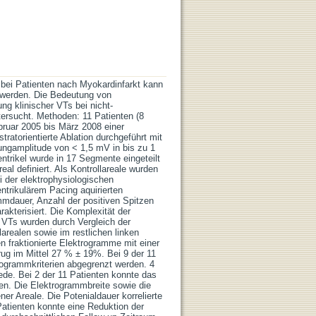
) bei Patienten nach Myokardinfarkt kann
 werden. Die Bedeutung von
ung klinischer VTs bei nicht-
ersucht. Methoden: 11 Patienten (8
bruar 2005 bis März 2008 einer
atorientierte Ablation durchgeführt mit
nnungamplitude von < 1,5 mV in bis zu 1
trikel wurde in 17 Segmente eingeteilt
 definiert. Als Kontrollareale wurden
 der elektrophysiologischen
trikulärem Pacing aquirierten
mdauer, Anzahl der positiven Spitzen
akterisiert. Die Komplexität der
 VTs wurden durch Vergleich der
arealen sowie im restlichen linken
en fraktionierte Elektrogramme mit einer
rug im Mittel 27 % ± 19%. Bei 9 der 11
rogrammkriterien abgegrenzt werden. 4
iede. Bei 2 der 11 Patienten konnte das
rden. Die Elektrogrammbreite sowie die
ner Areale. Die Potenialdauer korrelierte
 Patienten konnte eine Reduktion der