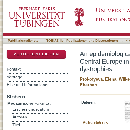
An epidemiological approach for the estimati
DSpace Repositorium (Manakin basiert)
peripheral monogenic retinal dystrophies
Publikationsdienste
→
TOBIAS-lib - Publikationen und Dissertationen
→
4 
An epidemiologica
VERÖFFENTLICHEN
Central Europe in
dystrophies
Kontakt
Verträge
Prokofyeva, Elena
;
Wilke
Hilfe und Informationen
Eberhart
Stöbern
Dateien:
Medizinische Fakultät
Erscheinungsdatum
Autoren
Aufrufstatistik
Titel