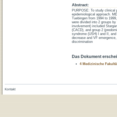
Abstract:
PURPOSE: To study clinical p
epidemiological approach. ME
Tuebingen from 1994 to 1999, 
were divided into 2 groups by 
involvement) included Stargar
(CACD), and group 2 (predomi
syndrome (USH) I and II, and 
decrease and VF emergence, n
discrimination
Das Dokument erschein
4 Medizinische Fakultä
Kontakt