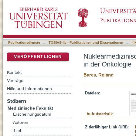
Nuklearmedizinische Diagnostik mit radioakti
DSpace Repositorium (Manakin basiert)
Publikationsdienste
→
TOBIAS-lib - Publikationen und Dissertationen
→
4 
Nuklearmedizinisc
VERÖFFENTLICHEN
in der Onkologie
Kontakt
Bares, Roland
Verträge
Hilfe und Informationen
Dateien:
Stöbern
Medizinische Fakultät
Aufrufstatistik
Erscheinungsdatum
Autoren
Zitierfähiger Link (URI):
Titel