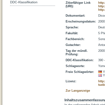
DDC-Klassifikation
Zitierfähiger Link
http
(URI):
http
http
Dokumentart:
Disse
Erscheinungsdatum:
2000
Sprache:
Deut
Fakultät:
5 Ph
Fachbereich:
Sons
Gutachter:
Anto
Tag der mündl.
2000
Prüfung:
DDC-Klassifikation:
390 -
Schlagworte:
Yome
Freie Schlagwörter:
Y
Y
Lizenz:
http
tueb
Zur Langanzeige
Inhaltszusammenfassun
In der vorliegenden Arbeit wi