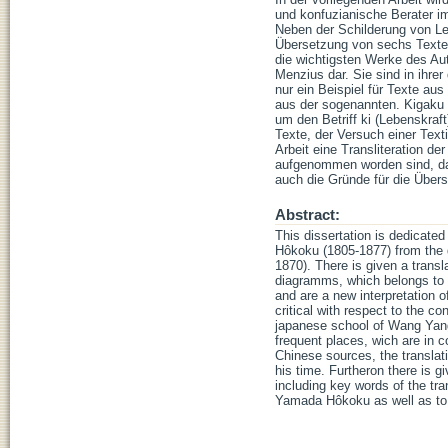
und konfuzianische Berater 
Neben der Schilderung von Le
Übersetzung von sechs Texte
die wichtigsten Werke des Au
Menzius dar. Sie sind in ihr
nur ein Beispiel für Texte a
aus der sogenannten. Kigaku 
um den Betriff ki (Lebenskraf
Texte, der Versuch einer Texti
Arbeit eine Transliteration d
aufgenommen worden sind, da
auch die Gründe für die Über
Abstract:
This dissertation is dedicated
Hôkoku (1805-1877) from the
1870). There is given a trans
diagramms, which belongs to t
and are a new interpretation 
critical with respect to the c
japanese school of Wang Yang
frequent places, wich are in co
Chinese sources, the translatio
his time. Furtheron there is g
including key words of the tra
Yamada Hôkoku as well as to 