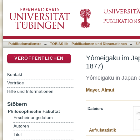
Yômeigaku im Japan der frühen Meiji-Zeit:
DSpace Repositorium (Manakin basiert)
Publikationsdienste
→
TOBIAS-lib - Publikationen und Dissertationen
→
5 
Yômeigaku im Jap
VERÖFFENTLICHEN
1877)
Kontakt
Yômeigaku in Japan o
Verträge
Mayer, Almut
Hilfe und Informationen
Stöbern
Dateien:
Philosophische Fakultät
Erscheinungsdatum
Autoren
Aufrufstatistik
Titel