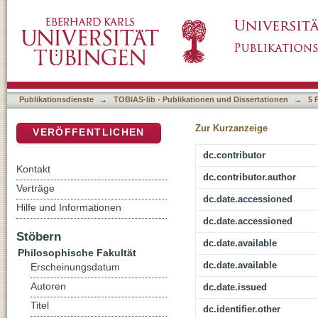
From the frying pan of oral tradition into the f
DSpace Repositorium (Manakin basiert)
historical fact in the saga of Yngvar the Far-T
Publikationsdienste
→
TOBIAS-lib - Publikationen und Dissertationen
→
5 
Zur Kurzanzeige
VERÖFFENTLICHEN
dc.contributor
Kontakt
dc.contributor.author
Verträge
dc.date.accessioned
Hilfe und Informationen
dc.date.accessioned
Stöbern
dc.date.available
Philosophische Fakultät
dc.date.available
Erscheinungsdatum
Autoren
dc.date.issued
Titel
dc.identifier.other