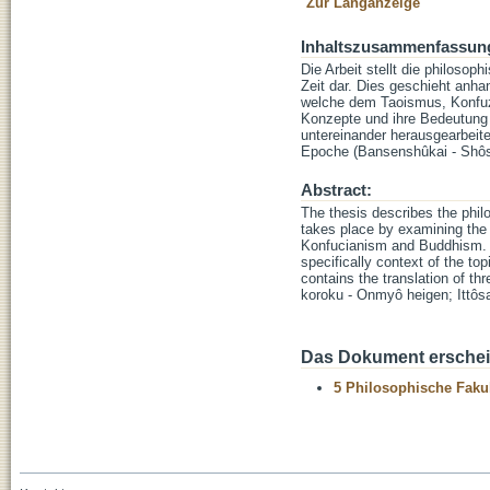
Zur Langanzeige
Inhaltszusammenfassun
Die Arbeit stellt die philosop
Zeit dar. Dies geschieht anhan
welche dem Taoismus, Konfuz
Konzepte und ihre Bedeutung 
untereinander herausgearbeite
Epoche (Bansenshûkai - Shôsh
Abstract:
The thesis describes the phil
takes place by examining the 
Konfucianism and Buddhism. It
specifically context of the t
contains the translation of t
koroku - Onmyô heigen; Ittôs
Das Dokument erschein
5 Philosophische Fakul