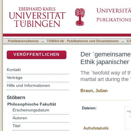
Der ´gemeinsame Weg von Schwert und Pinsel
DSpace Repositorium (Manakin basiert)
der Tokugawa-Zeit (1603-1868)
Publikationsdienste
→
TOBIAS-lib - Publikationen und Dissertationen
→
5 
Der ´gemeinsame 
VERÖFFENTLICHEN
Ethik japanischer
Kontakt
The ´twofold way of t
Verträge
martial art during th
Hilfe und Informationen
Braun, Julian
Stöbern
Philosophische Fakultät
Dateien:
Erscheinungsdatum
Autoren
Titel
Aufrufstatistik