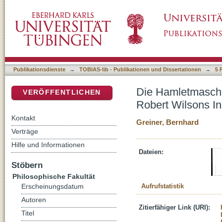
Die Hamletmaschine: Heiner Müllers Shakes
DSpace Repositorium (Manakin basiert)
Publikationsdienste
→
TOBIAS-lib - Publikationen und Dissertationen
→
5 
Die Hamletmaschi
VERÖFFENTLICHEN
Robert Wilsons I
Kontakt
Greiner, Bernhard
Verträge
Hilfe und Informationen
Dateien:
Stöbern
Philosophische Fakultät
Aufrufstatistik
Erscheinungsdatum
Autoren
Zitierfähiger Link (URI):
Titel