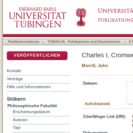
Charles I, Cromwell and Cicero (A Response 
DSpace Repositorium (Manakin basiert)
Publikationsdienste
→
TOBIAS-lib - Publikationen und Dissertationen
→
5 
Charles I, Cromwe
VERÖFFENTLICHEN
Morrill, John
Kontakt
Verträge
Dateien:
Hilfe und Informationen
Stöbern
Aufrufstatistik
Philosophische Fakultät
Erscheinungsdatum
Zitierfähiger Link (URI):
Autoren
Titel
Dokumentart: