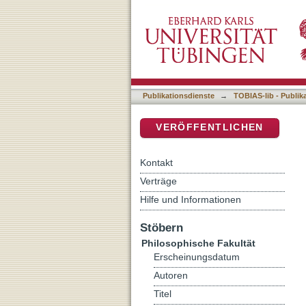
Lebenserinnerungen aus d
DSpace Repositorium (Manakin b
Publikationsdienste
→
TOBIAS-lib - Publik
VERÖFFENTLICHEN
Kontakt
Verträge
Hilfe und Informationen
Stöbern
Philosophische Fakultät
Erscheinungsdatum
Autoren
Titel