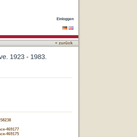
Einloggen
« zurück
e. 1923 - 1983.
-58238
ace-469177
ace-469175