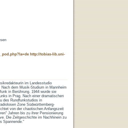
esen
ne_pod.php?la=de
http://tobias-lib.uni-
sikredakteurin im Landesstudio
ns. Nach dem Musik-Studium in Mannheim
funk in Berührung. 1944 wurde sie
unks in Prag. Nach einer dramatischen
au des Rundfunkstudios in
h radiolosen Zone Südwürttemberg-
ichtet von der chaotischen Anfangszeit
n" Jahren bis zu ihrer Pensionierung
ive. Die Zeitgeschichte im Nachhinein zu
as Spannende.“