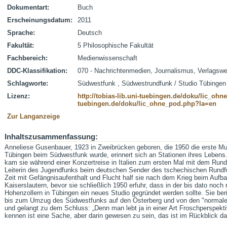
Dokumentart:
Buch
Erscheinungsdatum:
2011
Sprache:
Deutsch
Fakultät:
5 Philosophische Fakultät
Fachbereich:
Medienwissenschaft
DDC-Klassifikation:
070 - Nachrichtenmedien, Journalismus, Verlagsw
Schlagworte:
Südwestfunk , Südwestrundfunk / Studio Tübingen
Lizenz:
http://tobias-lib.uni-tuebingen.de/doku/lic_oh
tuebingen.de/doku/lic_ohne_pod.php?la=en
Zur Langanzeige
Inhaltszusammenfassung:
Anneliese Gusenbauer, 1923 in Zweibrücken geboren, die 1950 die erste Mu
Tübingen beim Südwestfunk wurde, erinnert sich an Stationen ihres Lebe
kam sie während einer Konzertreise in Italien zum ersten Mal mit dem Rund
Leiterin des Jugendfunks beim deutschen Sender des tschechischen Rundf
Zeit mit Gefängnisaufenthalt und Flucht half sie nach dem Krieg beim Aufb
Kaiserslautern, bevor sie schließlich 1950 erfuhr, dass in der bis dato noc
Hohenzollern in Tübingen ein neues Studio gegründet werden sollte. Sie ber
bis zum Umzug des Südwestfunks auf den Österberg und von den "normalere
und gelangt zu dem Schluss: „Denn man lebt ja in einer Art Froschperspekt
kennen ist eine Sache, aber darin gewesen zu sein, das ist im Rückblick d