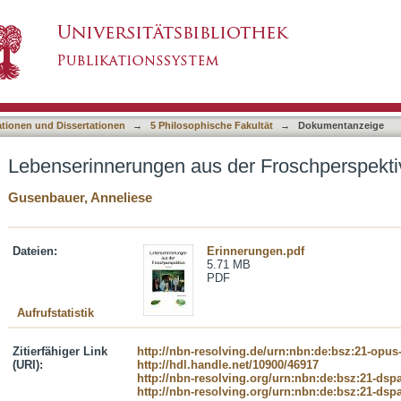
er Froschperspektive. 1923 - 1983.
asiert)
ationen und Dissertationen
→
5 Philosophische Fakultät
→
Dokumentanzeige
Lebenserinnerungen aus der Froschperspektiv
Gusenbauer, Anneliese
Dateien:
Erinnerungen.pdf
5.71 MB
PDF
Aufrufstatistik
Zitierfähiger Link
http://nbn-resolving.de/urn:nbn:de:bsz:21-opus
(URI):
http://hdl.handle.net/10900/46917
http://nbn-resolving.org/urn:nbn:de:bsz:21-dsp
http://nbn-resolving.org/urn:nbn:de:bsz:21-dsp