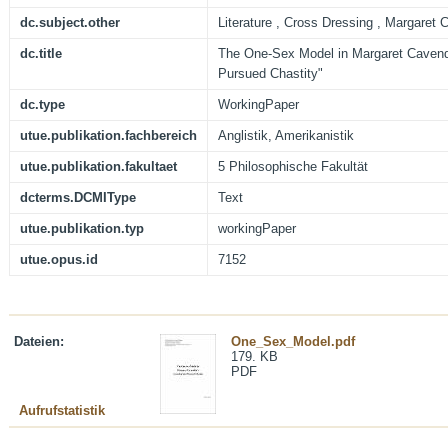
dc.subject.other
Literature , Cross Dressing , Margaret 
dc.title
The One-Sex Model in Margaret Cavend
Pursued Chastity"
dc.type
WorkingPaper
utue.publikation.fachbereich
Anglistik, Amerikanistik
utue.publikation.fakultaet
5 Philosophische Fakultät
dcterms.DCMIType
Text
utue.publikation.typ
workingPaper
utue.opus.id
7152
Dateien:
One_Sex_Model.pdf
179. KB
PDF
Aufrufstatistik