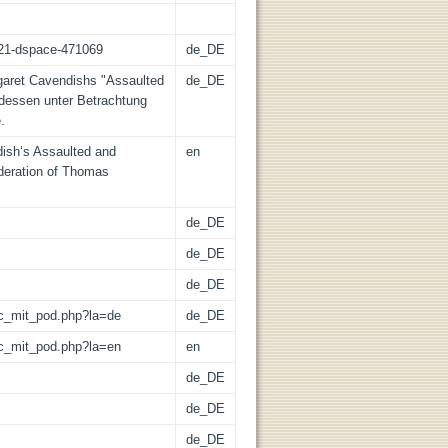
z:21-dspace-471069
de_DE
garet Cavendishs "Assaulted
de_DE
dessen unter Betrachtung
.
ish‘s Assaulted and
en
ideration of Thomas
de_DE
de_DE
de_DE
/lic_mit_pod.php?la=de
de_DE
/lic_mit_pod.php?la=en
en
de_DE
de_DE
de_DE