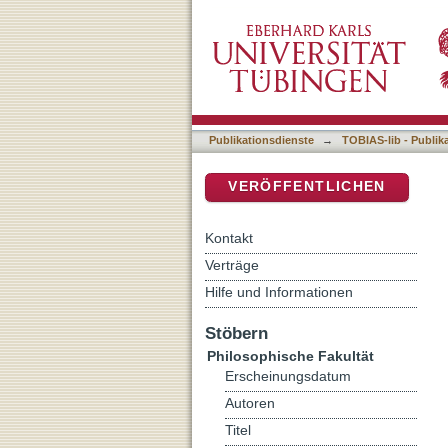
The One-Sex Model in Mar
DSpace Repositorium (Manakin b
Publikationsdienste
→
TOBIAS-lib - Publik
VERÖFFENTLICHEN
Kontakt
Verträge
Hilfe und Informationen
Stöbern
Philosophische Fakultät
Erscheinungsdatum
Autoren
Titel