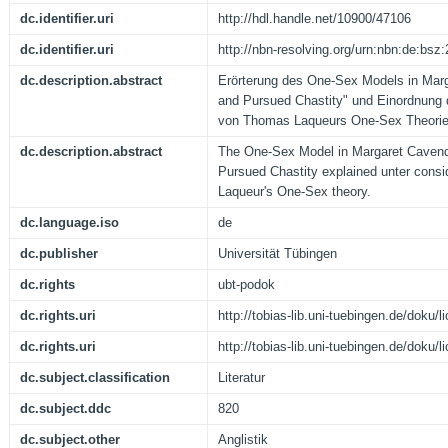
dc.identifier.uri
http://hdl.handle.net/10900/47106
dc.identifier.uri
http://nbn-resolving.org/urn:nbn:de:bs
dc.description.abstract
Erörterung des One-Sex Models in Mar
and Pursued Chastity" und Einordnung 
von Thomas Laqueurs One-Sex Theorie
dc.description.abstract
The One-Sex Model in Margaret Cavend
Pursued Chastity explained unter cons
Laqueur's One-Sex theory.
dc.language.iso
de
dc.publisher
Universität Tübingen
dc.rights
ubt-podok
dc.rights.uri
http://tobias-lib.uni-tuebingen.de/doku
dc.rights.uri
http://tobias-lib.uni-tuebingen.de/doku
dc.subject.classification
Literatur
dc.subject.ddc
820
dc.subject.other
Anglistik