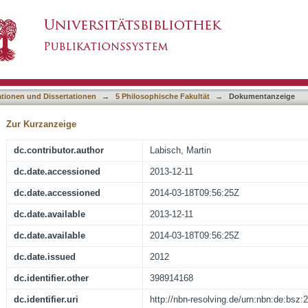
garet Cavendish‘s "Assaulted and Pursued Ch
asiert)
ationen und Dissertationen
→
5 Philosophische Fakultät
→
Dokumentanzeige
Zur Kurzanzeige
dc.contributor.author
Labisch, Martin
dc.date.accessioned
2013-12-11
dc.date.accessioned
2014-03-18T09:56:25Z
dc.date.available
2013-12-11
dc.date.available
2014-03-18T09:56:25Z
dc.date.issued
2012
dc.identifier.other
398914168
dc.identifier.uri
http://nbn-resolving.de/urn:nbn:de:bsz