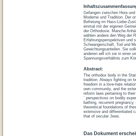
Inhaltszusammenfassun
Gefangen zwischen Hora und T
Moderne und Tradition. Der or
Befreiung im Hass-Liebe-Zust
einmal mit der eigenen Gemei
der Orthodoxie. Manche Anhän
wählen andere den Weg der Ra
Erfahrungsperspektiven und se
Schwangerschaft, Tod und Med
Gewichtungsanteilen. Sie solle
anderen will ich sie in einer
Spannungsverhältnis zum Körpe
Abstract:
The orthodox body in the Sta
tradition. Always fighting on 
freedom in a love-hate relatio
own community, and the extern
reform laws pertaining to thei
´ perspectives on bodily experi
bathing, recurrent pregnancy, 
theoretical foundations of thes
extensive and differentiated 
that of secular Jews.
Das Dokument erschein