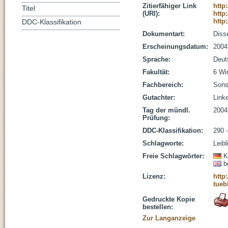
Zitierfähiger Link
http
Titel
(URI):
http
http
DDC-Klassifikation
Dokumentart:
Disse
Erscheinungsdatum:
2004
Sprache:
Deut
Fakultät:
6 Wi
Fachbereich:
Sons
Gutachter:
Linke
Tag der mündl.
2004
Prüfung:
DDC-Klassifikation:
290 
Schlagworte:
Leibl
Freie Schlagwörter:
K
b
Lizenz:
http
tueb
Gedruckte Kopie
bestellen:
Zur Langanzeige