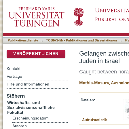
Gefangen zwischen Hora und Tora - Körperlic
DSpace Repositorium (Manakin basiert)
Publikationsdienste
→
TOBIAS-lib - Publikationen und Dissertationen
→
6 
Gefangen zwischen
VERÖFFENTLICHEN
Juden in Israel
Kontakt
Caught between hora a
Verträge
Mathis-Masury, Avshalom
Hilfe und Informationen
Stöbern
Dateien:
Wirtschafts- und
Sozialwissenschaftliche
Fakultät
Erscheinungsdatum
Aufrufstatistik
Autoren