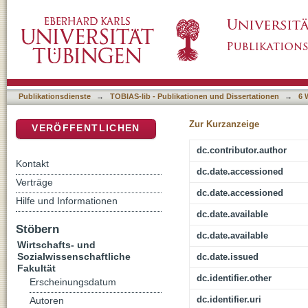
Gegeneinander, nebeneinander, miteinander
DSpace Repositorium (Manakin basiert)
Ehrenamtlichen produktiv?
Publikationsdienste
→
TOBIAS-lib - Publikationen und Dissertationen
→
6 
Zur Kurzanzeige
VERÖFFENTLICHEN
dc.contributor.author
Kontakt
dc.date.accessioned
Verträge
dc.date.accessioned
Hilfe und Informationen
dc.date.available
Stöbern
dc.date.available
Wirtschafts- und
Sozialwissenschaftliche
dc.date.issued
Fakultät
dc.identifier.other
Erscheinungsdatum
dc.identifier.uri
Autoren