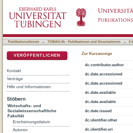
Mundart und Verfremdung
DSpace Repositorium (Manakin basiert)
Publikationsdienste
→
TOBIAS-lib - Publikationen und Dissertationen
→
6 
Zur Kurzanzeige
VERÖFFENTLICHEN
dc.contributor.author
Kontakt
dc.date.accessioned
Verträge
dc.date.accessioned
Hilfe und Informationen
dc.date.available
Stöbern
dc.date.available
Wirtschafts- und
Sozialwissenschaftliche
dc.date.issued
Fakultät
dc.identifier.other
Erscheinungsdatum
dc.identifier.uri
Autoren