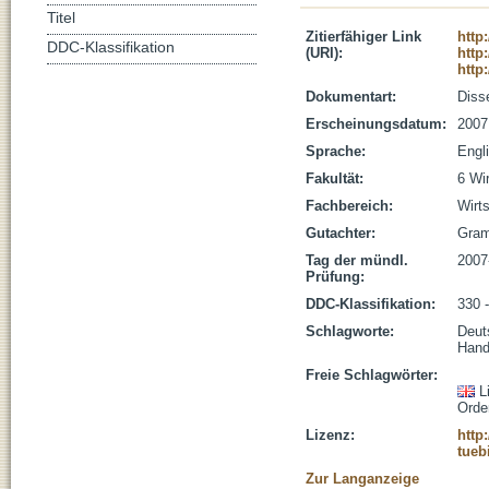
Titel
Zitierfähiger Link
http
DDC-Klassifikation
(URI):
http
http
Dokumentart:
Disse
Erscheinungsdatum:
2007
Sprache:
Engl
Fakultät:
6 Wi
Fachbereich:
Wirt
Gutachter:
Gram
Tag der mündl.
2007
Prüfung:
DDC-Klassifikation:
330 -
Schlagworte:
Deuts
Hand
Freie Schlagwörter:
L
Orde
Lizenz:
http
tueb
Zur Langanzeige