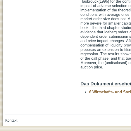
Hasbrouck(1996) for the conti
impact of adverse selection on
implementation of the theoreti
conditions with average ones 
market order size does not. A 
more severe for smaller capita
book. The third chapter studies
evidence that iceberg orders c
dependent order submission str
and price impact changes. Aft
compensation of liquidity pro
proposes an extension to Biais
regression. The results show 
of the call phase, and that t
Moreover, the (undisclosed) or
auction price.
Das Dokument erschein
6 Wirtschafts- und Soz
Kontakt