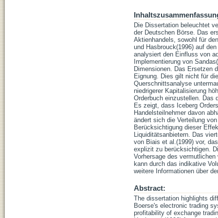
Inhaltszusammenfassun
Die Dissertation beleuchtet
der Deutschen Börse. Das erst
Aktienhandels, sowohl für den
und Hasbrouck(1996) auf den k
analysiert den Einfluss von a
Implementierung von Sandas(2
Dimensionen. Das Ersetzen de
Eignung. Dies gilt nicht für d
Querschnittsanalyse untermau
niedrigerer Kapitalisierung hö
Orderbuch einzustellen. Das 
Es zeigt, dass Iceberg Orders
Handelsteilnehmer davon abhän
ändert sich die Verteilung vo
Berücksichtigung dieser Effe
Liquiditätsanbietern. Das vier
von Biais et al.(1999) vor, da
explizit zu berücksichtigen. D
Vorhersage des vermutlichen w
kann durch das indikative Vo
weitere Informationen über den
Abstract:
The dissertation highlights di
Boerse's electronic trading sy
profitability of exchange tradi