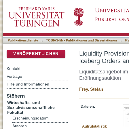
Liquidity Provision in the Limit Order Book 
DSpace Repositorium (Manakin basiert)
Auction
Publikationsdienste
→
TOBIAS-lib - Publikationen und Dissertationen
→
6 
Liquidity Provisio
VERÖFFENTLICHEN
Iceberg Orders a
Kontakt
Liquiditätsangebot im
Verträge
Eröffnungsauktion
Hilfe und Informationen
Frey, Stefan
Stöbern
Wirtschafts- und
Dateien:
Sozialwissenschaftliche
Fakultät
Erscheinungsdatum
Autoren
Aufrufstatistik