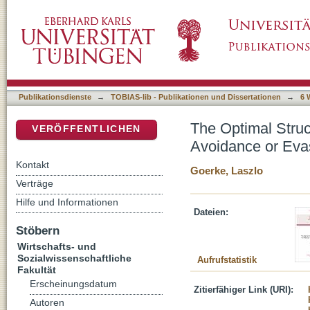
The Optimal Structure of Commodity Taxatio
DSpace Repositorium (Manakin basiert)
Publikationsdienste
→
TOBIAS-lib - Publikationen und Dissertationen
→
6 
The Optimal Struc
VERÖFFENTLICHEN
Avoidance or Eva
Kontakt
Goerke, Laszlo
Verträge
Hilfe und Informationen
Dateien:
Stöbern
Wirtschafts- und
Sozialwissenschaftliche
Aufrufstatistik
Fakultät
Erscheinungsdatum
Zitierfähiger Link (URI):
Autoren