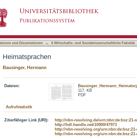
asiert)
ationen und Dissertationen
→
6 Wirtschafts- und Sozialwissenschaftliche Fakultät
Heimatsprachen
Bausinger, Hermann
Dateien:
Bausinger_Hermann_Heimatsrp
117. KB
PDF
Aufrufstatistik
Zitierfähiger Link (URI):
http://nbn-resolving.de/urn:nbn:de:bsz:21-
http://hdl.handle.net/10900/47973
http://nbn-resolving.org/urn:nbn:de:bsz:21
http://nbn-resolving.org/urn:nbn:de:bsz:21