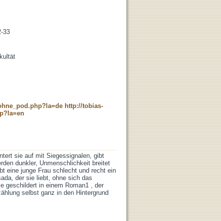
2-33
kultät
c_ohne_pod.php?la=de
http://tobias-
hp?la=en
ntert sie auf mit Siegessignalen, gibt
rden dunkler, Unmenschlichkeit breitet
bt eine junge Frau schlecht und recht ein
da, der sie liebt, ohne sich das
e geschildert in einem Roman1 , der
zählung selbst ganz in den Hintergrund