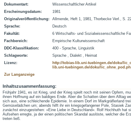
Dokumentart:
Wissenschaftlicher Artikel
Erscheinungsdatum:
1981
Originalveröffentlichung:
Allmende, Heft 1, 1981, Thorbecke Verl., S. 2
Sprache:
Deutsch
Fakultät:
6 Wirtschafts- und Sozialwissenschaftliche Fa
Fachbereich:
Empirische Kulturwissenschaft
DDC-Klassifikation:
400 - Sprache, Linguistik
Schlagworte:
Sprache , Dialekt , Heimat
Lizenz:
http://tobias-lib.uni-tuebingen.de/doku/li
lib.uni-tuebingen.de/doku/lic_ohne_pod.p
Zur Langanzeige
Inhaltszusammenfassung:
Frühjahr 1941, es ist Krieg, und der Krieg spielt noch mit seinen Opfern, mu
ihnen Hoffnung auf ein baldiges Ende. Aber die Schatten über dem Alltag we
sich aus, eine schleichende Epidemie. In einem Dorf im Markgräflerland trei
Gemüselädchen um; abends hilft ihr ein kriegsgefangener Pole, Stasiek Zasa
zunächst einzugestehen: »Eine Liebe in Deutschland«. Rolf Hochhuth hat si
Aufsehen erregte, ja der einen politischen Skandal auslöste, welcher die Er
treten ließ.