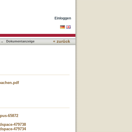
Einloggen
« zurück
→
Dokumentanzeige
achen.pdf
opus-65872
-dspace-479738
-dspace-479734