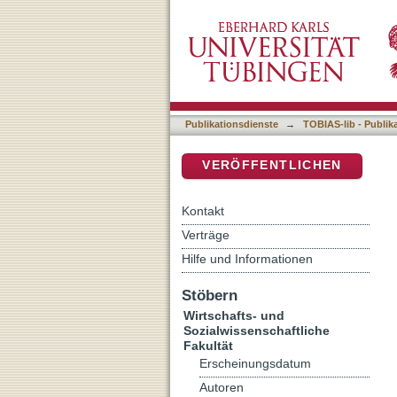
Heimatsprachen
DSpace Repositorium (Manakin b
Publikationsdienste
→
TOBIAS-lib - Publik
VERÖFFENTLICHEN
Kontakt
Verträge
Hilfe und Informationen
Stöbern
Wirtschafts- und
Sozialwissenschaftliche
Fakultät
Erscheinungsdatum
Autoren