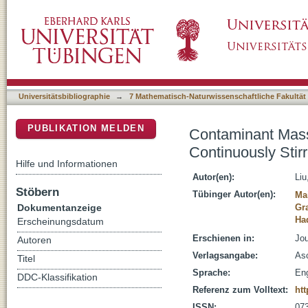
Contaminant Mass Transfer from NAPLs to Wa
DSpace Repositorium (Manakin basiert)
Reactor
Universitätsbibliographie
→
7 Mathematisch-Naturwissenschaftliche Fakultät
PUBLIKATION MELDEN
Contaminant Mass
Continuously Stir
Hilfe und Informationen
Autor(en):
Liu
Stöbern
Tübinger Autor(en):
Mai
Dokumentanzeige
Gr
Had
Erscheinungsdatum
Erschienen in:
Jou
Autoren
Verlagsangabe:
Asc
Titel
Sprache:
Eng
DDC-Klassifikation
Referenz zum Volltext:
ht
ISSN:
07