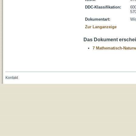
DDC-Klassifikation:
600
570
Dokumentart:
Wis
Zur Langanzeige
Das Dokument erschein
7 Mathematisch-Naturwi
Kontakt